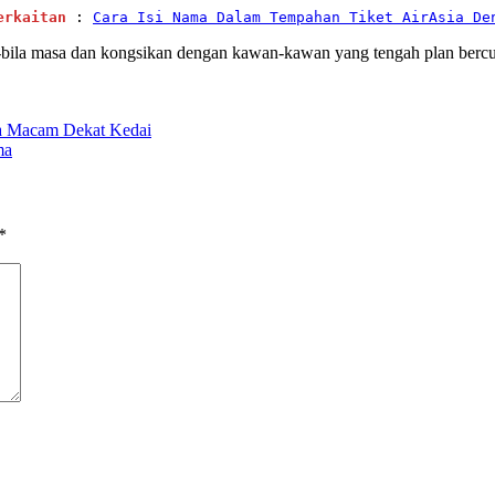
erkaitan
 : 
Cara Isi Nama Dalam Tempahan Tiket AirAsia De
a-bila masa dan kongsikan dengan kawan-kawan yang tengah plan bercut
a Macam Dekat Kedai
ma
*