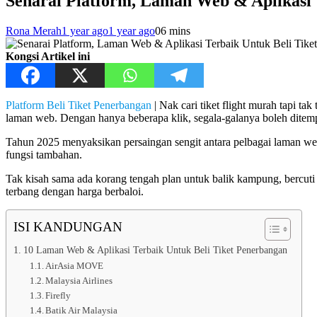
Senarai Platform, Laman Web & Aplikasi 
Rona Merah
1 year ago
1 year ago
0
6 mins
Kongsi Artikel ini
Platform Beli Tiket Penerbangan
| Nak cari tiket flight murah tapi t
laman web. Dengan hanya beberapa klik, segala-galanya boleh ditempah
Tahun 2025 menyaksikan persaingan sengit antara pelbagai laman web
fungsi tambahan.
Tak kisah sama ada korang tengah plan untuk balik kampung, bercuti ke
terbang dengan harga berbaloi.
ISI KANDUNGAN
10 Laman Web & Aplikasi Terbaik Untuk Beli Tiket Penerbangan
AirAsia MOVE
Malaysia Airlines
Firefly
Batik Air Malaysia