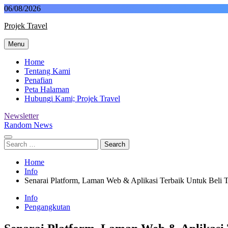
Skip
06/08/2026
to
Projek Travel
content
Menu
Malaysia Travel Portal
Home
Tentang Kami
Penafian
Peta Halaman
Hubungi Kami; Projek Travel
Newsletter
Random News
Search
for:
Home
Info
Senarai Platform, Laman Web & Aplikasi Terbaik Untuk Beli 
Info
Pengangkutan