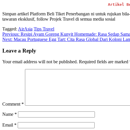
Artikel B
Simpan artikel Platform Beli Tiket Penerbangan ni untuk rujukan bil
tawaran eksklusif, follow Projek Travel di semua media sosial
Tagged:
AirAsia
Tips Travel
Post
Previous:
Resipi Ayam Goreng Kunyit Homemade: Rasa Sedap Sam
Next:
Macau Portuguese Egg Tart: Cita Rasa Global Dari Koloni La
navigation
Leave a Reply
Your email address will not be published.
Required fields are marked
Comment
*
Name
*
Email
*