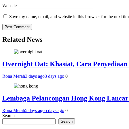
Website
Save my name, email, and website in this browser for the next ti
Related News
Overnight Oat: Khasiat, Cara Penyediaan 
Rona Merah
3 days ago
3 days ago
0
Lembaga Pelancongan Hong Kong Lancar
Rona Merah
5 days ago
5 days ago
0
Search
Search