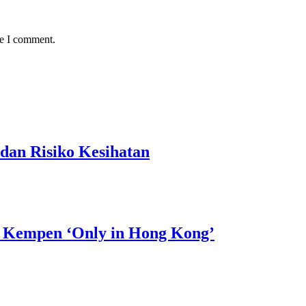
me I comment.
dan Risiko Kesihatan
 Kempen ‘Only in Hong Kong’