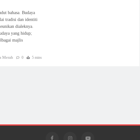
udut bahasa. Budaya
 tradisi dan identiti
keunikan dialeknya.
budaya yang hidup;
lbagai majlis
a Merah
0
5 mins