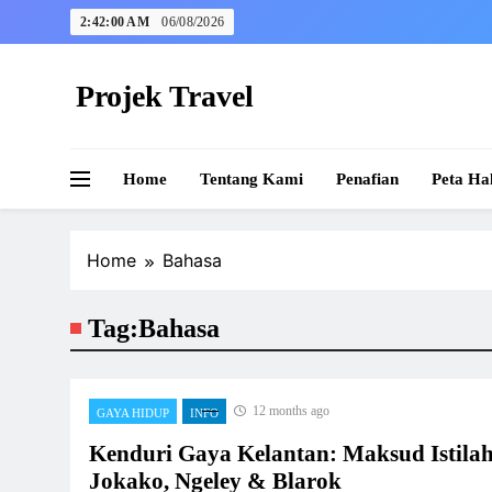
Skip
2:42:00 AM
06/08/2026
to
content
Projek Travel
Malaysia Travel Portal
Home
Tentang Kami
Penafian
Peta Ha
Home
Bahasa
Tag:
Bahasa
12 months ago
GAYA HIDUP
INFO
Kenduri Gaya Kelantan: Maksud Istila
Jokako, Ngeley & Blarok