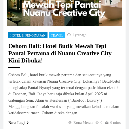
1 year ago
HOTEL & PENGINAPAN
TRAVEL
Oshom Bali: Hotel Butik Mewah Tepi
Pantai Pertama di Nuanu Creative City
Kini Dibuka!
Oshom Bali, hotel butik mewah pertama dan satu-satunya yang
terletak dalam kawasan Nuanu Creative City. Lokasinya? Betul-betul
menghadap Pantai Nyanyi yang terkenal dengan pasir hitam eksotik
di Tabanan, Bali. Ianya baru saja dibuka bulan April 2025 ni.
Gabungan Seni, Alam & Keselesaan (“Barefoot Luxury”)
Menggabungkan falsafah wabi-sabi yang meraikan keindahan dalam
ketidaksempurnaan, Oshom direka dengan…
Rona Merah
0
6 mins
Baca Lagi