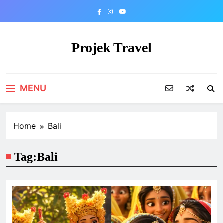
Skip
to
content
Projek Travel
Malaysia Travel Portal
MENU
Home
Bali
Tag:
Bali