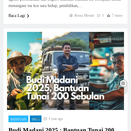
menangani isu kos sara hidup, pendidikan,…
Rona Merah
1
7 mins
Baca Lagi
1 year ago
BANTUAN
INFO
Budi Madani 2025 ; Bantuan Tunai 200