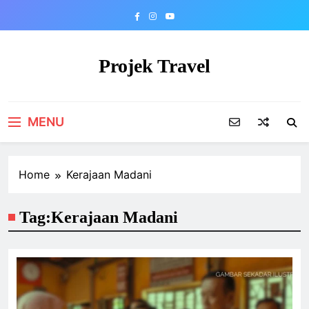
Skip
to
content
Projek Travel
Malaysia Travel Portal
MENU
Home
Kerajaan Madani
Tag:
Kerajaan Madani