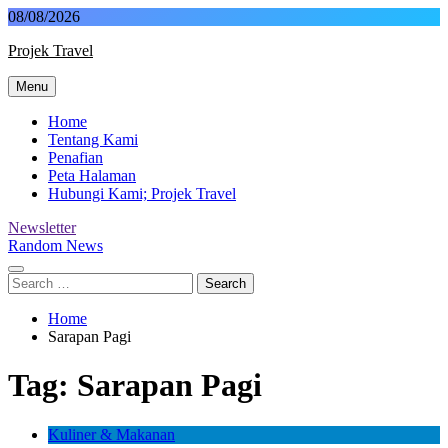
Skip
08/08/2026
to
Projek Travel
content
Menu
Malaysia Travel Portal
Home
Tentang Kami
Penafian
Peta Halaman
Hubungi Kami; Projek Travel
Newsletter
Random News
Search
for:
Home
Sarapan Pagi
Tag:
Sarapan Pagi
Kuliner & Makanan