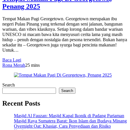
Penang 2025
Tempat Makan Pagi Georgetown. Georgetown merupakan ibu
negeri Pulau Pinang yang terkenal dengan seni jalanan, bangunan
warisan, dan vibes klasiknya. Setiap lorong dalam bandar warisan
UNESCO ni macam bawa kita menyusuri cerita lama yang masih
hidup – penuh dengan nostalgia dan pesona tersendiri. Bukan hanya
sekadar itu – Georgetown juga syurga bagi pencinta makanan!
Untuk…
Baca Lagi
Rona Merah
2
5 mins
Search
Search
Recent Posts
Masjid Al Fauzan: Masjid Kapal Ikonik di Padang Pariaman
Masjid Raya Sumatera Barat: Ikon Islam dan Budaya Minang
Overnight Oat: Khasiat, Cara Penyediaan dan Risiko