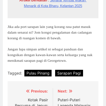
Artikel Berkaitan
 : 
Senarai Tempat Makan 
Menarik di Kota Bharu, Kelantan 2025
Jika ada port sarapan lain yang korang rasa patut masuk
dalam senarai ni? Jom kongsi pengalaman dan cadangan
korang di ruangan komen di bawah.
Jangan lupa simpan artikel ni sebagai panduan dan
kongsikan dengan kawan-kawan serta keluarga yang nak
menikmati sarapan pagi di Georgetown.
Tagged:
Pulau Pinang
Sarapan Pagi
Post
Previous:
Next:
navigation
Kotak Pasir
Puteri-Puteri
Percuma di Jepun:
Lagenda Malaysia: