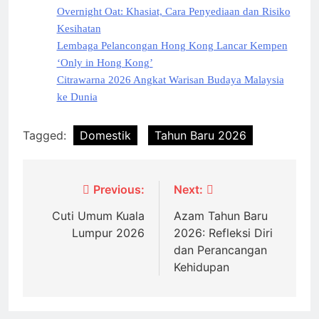
Overnight Oat: Khasiat, Cara Penyediaan dan Risiko
Kesihatan
Lembaga Pelancongan Hong Kong Lancar Kempen
‘Only in Hong Kong’
Citrawarna 2026 Angkat Warisan Budaya Malaysia
ke Dunia
Tagged:
Domestik
Tahun Baru 2026
Post
Previous:
Next:
navigation
Cuti Umum Kuala
Azam Tahun Baru
Lumpur 2026
2026: Refleksi Diri
dan Perancangan
Kehidupan