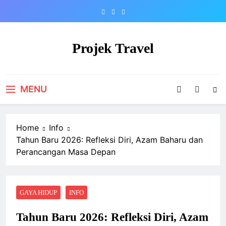
Skip
to
content
Projek Travel
Malaysia Travel Portal
MENU
Home
Info
Tahun Baru 2026: Refleksi Diri, Azam Baharu dan
Perancangan Masa Depan
GAYA HIDUP
INFO
Tahun Baru 2026: Refleksi Diri, Azam