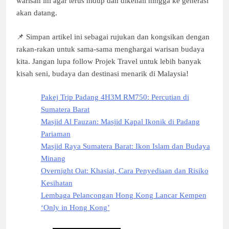
warisan ini agar terus hidup dan dikenali hingga ke generasi
akan datang.
📌 Simpan artikel ini sebagai rujukan dan kongsikan dengan
rakan-rakan untuk sama-sama menghargai warisan budaya
kita. Jangan lupa follow Projek Travel untuk lebih banyak
kisah seni, budaya dan destinasi menarik di Malaysia!
Pakej Trip Padang 4H3M RM750: Percutian di
Sumatera Barat
Masjid Al Fauzan: Masjid Kapal Ikonik di Padang
Pariaman
Masjid Raya Sumatera Barat: Ikon Islam dan Budaya
Minang
Overnight Oat: Khasiat, Cara Penyediaan dan Risiko
Kesihatan
Lembaga Pelancongan Hong Kong Lancar Kempen
‘Only in Hong Kong’