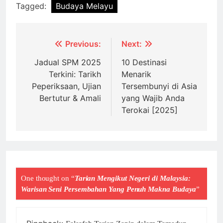
Tagged:
Budaya Melayu
Post
Previous:
Next:
navigation
Jadual SPM 2025
10 Destinasi
Terkini: Tarikh
Menarik
Peperiksaan, Ujian
Tersembunyi di Asia
Bertutur & Amali
yang Wajib Anda
Terokai [2025]
One thought on “
Tarian Mengikut Negeri di Malaysia:
Warisan Seni Persembahan Yang Penuh Makna Budaya
”