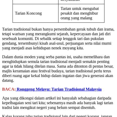
Tarian untuk mengubat
Tarian Koncong
pesakit dan menghibur
orang yang malang
Tarian tradisional bukan hanya persembahan gerak tubuh dan irama,
tetapi warisan yang merangkumi sejarah, kepercayaan dan jati diri
sesebuah komuniti. Di sebalik setiap lenggok tari dan pukulan
gendang, tersembunyi kisah asal-usul, perjuangan serta nilai murni
yang menjadi asas kehidupan nenek moyang kita.
Dalam dunia moden yang serba pantas ini, usaha memelihara dan
menghidupkan semula tarian tradisional menjadi semakin penting
agar ia tidak hilang ditelan masa. Sama ada ditonton di pentas besar,
majlis keramaian atau festival budaya, tarian tradisional perlu terus
diberi ruang agar kekal hidup dalam ingatan dan jiwa generasi akan
datang.
BACA:
Ronggeng Melayu: Tarian Tradisional Malaysia
Apa yang dikongsi dalam artikel ini hanyalah sebahagian daripada
kepelbagaian seni tari kita; sebenarnya masih ada banyak lagi tarian
tradisi lain mengikut negeri yang belum sempat disentuh.
Kalau korang tahu tarian tradisional lain dari negeri korang, jangan