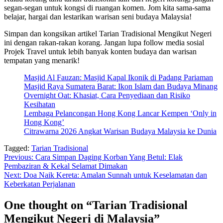
segan-segan untuk kongsi di ruangan komen. Jom kita sama-sama
belajar, hargai dan lestarikan warisan seni budaya Malaysia!
Simpan dan kongsikan artikel Tarian Tradisional Mengikut Negeri
ini dengan rakan-rakan korang. Jangan lupa follow media sosial
Projek Travel untuk lebih banyak konten budaya dan warisan
tempatan yang menarik!
Masjid Al Fauzan: Masjid Kapal Ikonik di Padang Pariaman
Masjid Raya Sumatera Barat: Ikon Islam dan Budaya Minang
Overnight Oat: Khasiat, Cara Penyediaan dan Risiko
Kesihatan
Lembaga Pelancongan Hong Kong Lancar Kempen ‘Only in
Hong Kong’
Citrawarna 2026 Angkat Warisan Budaya Malaysia ke Dunia
Tagged:
Tarian Tradisional
Post
Previous:
Cara Simpan Daging Korban Yang Betul: Elak
Pembaziran & Kekal Selamat Dimakan
navigation
Next:
Doa Naik Kereta: Amalan Sunnah untuk Keselamatan dan
Keberkatan Perjalanan
One thought on “
Tarian Tradisional
Mengikut Negeri di Malaysia
”