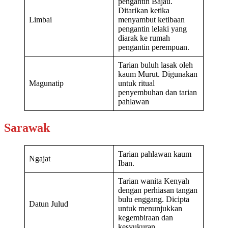
pengantin Bajau.
Ditarikan ketika
Limbai
menyambut ketibaan
pengantin lelaki yang
diarak ke rumah
pengantin perempuan.
Tarian buluh lasak oleh
kaum Murut. Digunakan
Magunatip
untuk ritual
penyembuhan dan tarian
pahlawan
Sarawak
Tarian pahlawan kaum
Ngajat
Iban.
Tarian wanita Kenyah
dengan perhiasan tangan
bulu enggang. Dicipta
Datun Julud
untuk menunjukkan
kegembiraan dan
kesyukuran