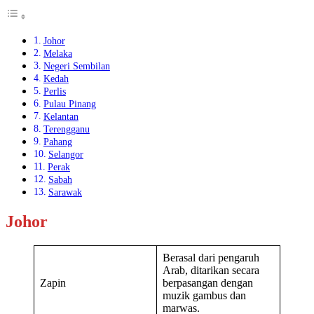
Johor
Melaka
Negeri Sembilan
Kedah
Perlis
Pulau Pinang
Kelantan
Terengganu
Pahang
Selangor
Perak
Sabah
Sarawak
Johor
Berasal dari pengaruh
Arab, ditarikan secara
Zapin
berpasangan dengan
muzik gambus dan
marwas.