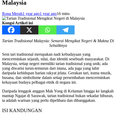
Malaysia
Rona Merah
1 year ago
1 year ago
1
6 mins
Kongsi Artikel ini
Tarian Tradisional Malaysia: Senarai Mengikut Negeri & Makna Di
Sebaliknya
Seni tari tradisional merupakan nadi kebudayaan yang
mencerminkan sejarah, nilai, dan identiti sesebuah masyarakat. Di
Malaysia, setiap negeri memiliki tarian tradisional yang unik; ada
yang diwarisi turun-temurun dari istana, ada juga yang lahir
daripada kehidupan harian rakyat jelata. Gerakan tari, irama muzik,
busana, dan simbolisme dalam setiap persembahan mencerminkan
kekayaan budaya pelbagai etnik di negara ini.
Daripada lenggok anggun Mak Yong di Kelantan hingga ke langkah
mantap Ngajat di Sarawak, tarian tradisional bukan sekadar hiburan,
ia adalah warisan yang perlu dipelihara dan dibanggakan.
ISI KANDUNGAN