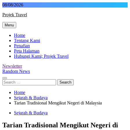
Skip
08/08/2026
to
Projek Travel
content
Menu
Malaysia Travel Portal
Home
Tentang Kami
Penafian
Peta Halaman
Hubungi Kami; Projek Travel
Newsletter
Random News
Search
for:
Home
Sejarah & Budaya
Tarian Tradisional Mengikut Negeri di Malaysia
Sejarah & Budaya
Tarian Tradisional Mengikut Negeri di