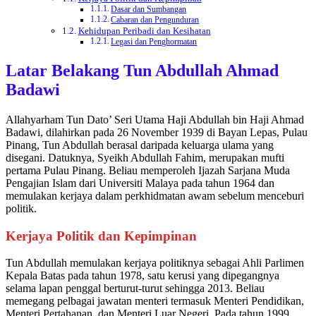
Dasar dan Sumbangan
Cabaran dan Pengunduran
Kehidupan Peribadi dan Kesihatan
Legasi dan Penghormatan
Latar Belakang Tun Abdullah Ahmad
Badawi
Allahyarham Tun Dato’ Seri Utama Haji Abdullah bin Haji Ahmad
Badawi, dilahirkan pada 26 November 1939 di Bayan Lepas, Pulau
Pinang, Tun Abdullah berasal daripada keluarga ulama yang
disegani. Datuknya, Syeikh Abdullah Fahim, merupakan mufti
pertama Pulau Pinang. Beliau memperoleh Ijazah Sarjana Muda
Pengajian Islam dari Universiti Malaya pada tahun 1964 dan
memulakan kerjaya dalam perkhidmatan awam sebelum menceburi
politik.
Kerjaya Politik dan Kepimpinan
Tun Abdullah memulakan kerjaya politiknya sebagai Ahli Parlimen
Kepala Batas pada tahun 1978, satu kerusi yang dipegangnya
selama lapan penggal berturut-turut sehingga 2013. Beliau
memegang pelbagai jawatan menteri termasuk Menteri Pendidikan,
Menteri Pertahanan, dan Menteri Luar Negeri. Pada tahun 1999,