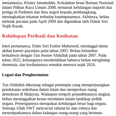
menantunya, Khairy Jamaluddin. Kekalahan besar Barisan Nasional
dalam Pilihan Raya Umum 2008, termasuk kehilangan majoriti dua
pertiga di Parlimen dan lima negeri kepada pembangkang,
meningkatkan tekanan terhadap kepimpinannya. Akhirnya, beliau
meletak jawatan pada April 2009 dan digantikan oleh Datuk Seri
Najib Razak. ​
Kehidupan Peribadi dan Kesihatan
Isteri pertamanya, Datin Seri Endon Mahmood, meninggal dunia
akibat kanser payudara pada tahun 2005. Beliau kemudian
berkahwin dengan Tun Jeanne Abdullah pada tahun 2007. Pada
tahun 2022, keluarganya mendedahkan bahawa beliau menghidap
demensia, dan kesihatannya semakin merosot sejak 2024. ​
Legasi dan Penghormatan
Tun Abdullah dikenang sebagai pemimpin yang memperjuangkan
pendekatan sederhana dalam Islam dan memperluas ruang
demokrasi di Malaysia. Walaupun tempoh pentadbirannya singkat,
beliau meninggalkan kesan mendalam dalam landskap politik
negara. Pemergiannya merupakan kehilangan besar bagi negara.
Semoga Allah SWT mencucuri rahmat ke atas rohnya dan
menempatkannya dalam kalangan orang-orang yang beriman.​