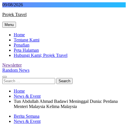
Skip
09/08/2026
to
Projek Travel
content
Menu
Malaysia Travel Portal
Home
Tentang Kami
Penafian
Peta Halaman
Hubungi Kami; Projek Travel
Newsletter
Random News
Search
for:
Home
News & Event
Tun Abdullah Ahmad Badawi Meninggal Dunia: Perdana
Menteri Malaysia Kelima​ Malaysia
Berita Semasa
News & Event