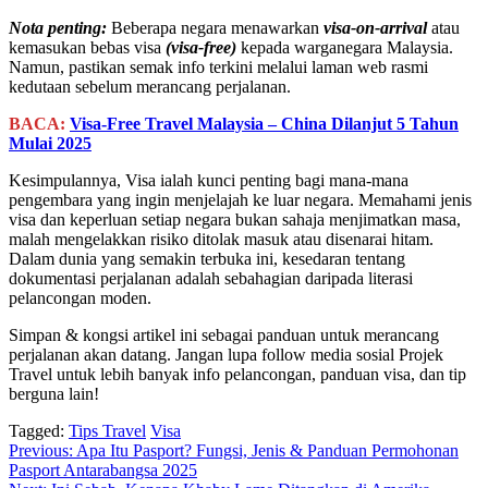
Nota penting:
Beberapa negara menawarkan
visa-on-arrival
atau
kemasukan bebas visa
(visa-free)
kepada warganegara Malaysia.
Namun, pastikan semak info terkini melalui laman web rasmi
kedutaan sebelum merancang perjalanan.
BACA:
Visa-Free Travel Malaysia – China Dilanjut 5 Tahun
Mulai 2025
Kesimpulannya, Visa ialah kunci penting bagi mana-mana
pengembara yang ingin menjelajah ke luar negara. Memahami jenis
visa dan keperluan setiap negara bukan sahaja menjimatkan masa,
malah mengelakkan risiko ditolak masuk atau disenarai hitam.
Dalam dunia yang semakin terbuka ini, kesedaran tentang
dokumentasi perjalanan adalah sebahagian daripada literasi
pelancongan moden.
Simpan & kongsi artikel ini sebagai panduan untuk merancang
perjalanan akan datang. Jangan lupa follow media sosial Projek
Travel untuk lebih banyak info pelancongan, panduan visa, dan tip
berguna lain!
Tagged:
Tips Travel
Visa
Post
Previous:
Apa Itu Pasport? Fungsi, Jenis & Panduan Permohonan
Pasport Antarabangsa 2025
navigation