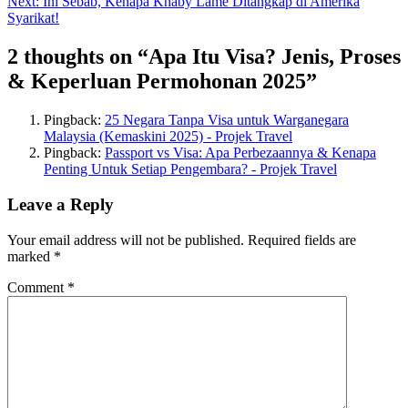
Next:
Ini Sebab, Kenapa Khaby Lame Ditangkap di Amerika
Syarikat!
2 thoughts on “
Apa Itu Visa? Jenis, Proses
& Keperluan Permohonan 2025
”
Pingback:
25 Negara Tanpa Visa untuk Warganegara
Malaysia (Kemaskini 2025) - Projek Travel
Pingback:
Passport vs Visa: Apa Perbezaannya & Kenapa
Penting Untuk Setiap Pengembara? - Projek Travel
Leave a Reply
Your email address will not be published.
Required fields are
marked
*
Comment
*