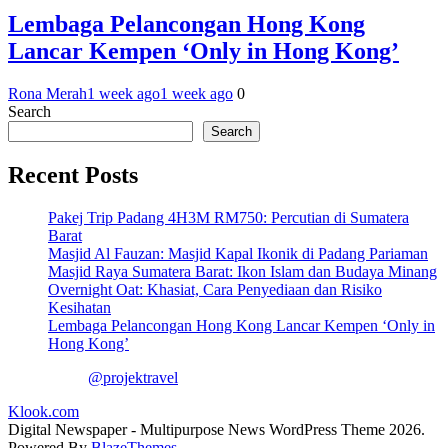
Lembaga Pelancongan Hong Kong
Lancar Kempen ‘Only in Hong Kong’
Rona Merah
1 week ago
1 week ago
0
Search
Search
Recent Posts
Pakej Trip Padang 4H3M RM750: Percutian di Sumatera
Barat
Masjid Al Fauzan: Masjid Kapal Ikonik di Padang Pariaman
Masjid Raya Sumatera Barat: Ikon Islam dan Budaya Minang
Overnight Oat: Khasiat, Cara Penyediaan dan Risiko
Kesihatan
Lembaga Pelancongan Hong Kong Lancar Kempen ‘Only in
Hong Kong’
@projektravel
Klook.com
Digital Newspaper - Multipurpose News WordPress Theme 2026.
Powered By
BlazeThemes
.