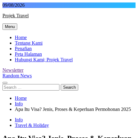
Skip
09/08/2026
to
Projek Travel
content
Menu
Malaysia Travel Portal
Home
Tentang Kami
Penafian
Peta Halaman
Hubungi Kami; Projek Travel
Newsletter
Random News
Search
for:
Home
Info
Apa Itu Visa? Jenis, Proses & Keperluan Permohonan 2025
Info
Travel & Holiday