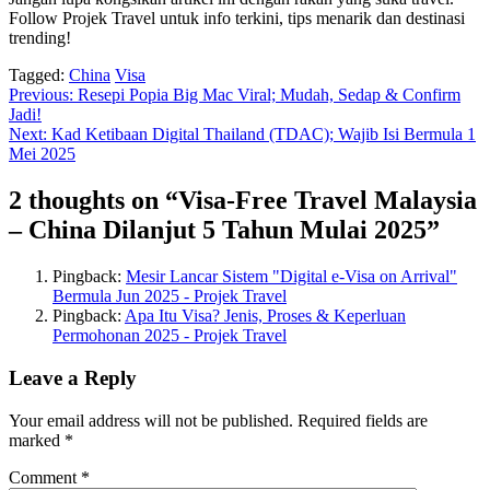
Follow Projek Travel untuk info terkini, tips menarik dan destinasi
trending!
Tagged:
China
Visa
Post
Previous:
Resepi Popia Big Mac Viral; Mudah, Sedap & Confirm
Jadi!
navigation
Next:
Kad Ketibaan Digital Thailand (TDAC); Wajib Isi Bermula 1
Mei 2025
2 thoughts on “
Visa-Free Travel Malaysia
– China Dilanjut 5 Tahun Mulai 2025
”
Pingback:
Mesir Lancar Sistem "Digital e-Visa on Arrival"
Bermula Jun 2025 - Projek Travel
Pingback:
Apa Itu Visa? Jenis, Proses & Keperluan
Permohonan 2025 - Projek Travel
Leave a Reply
Your email address will not be published.
Required fields are
marked
*
Comment
*