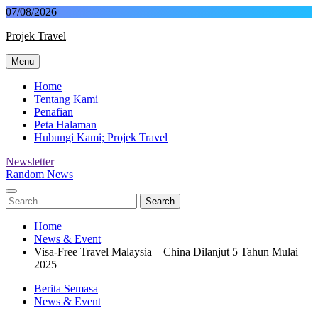
Skip
07/08/2026
to
Projek Travel
content
Menu
Malaysia Travel Portal
Home
Tentang Kami
Penafian
Peta Halaman
Hubungi Kami; Projek Travel
Newsletter
Random News
Search
for:
Home
News & Event
Visa-Free Travel Malaysia – China Dilanjut 5 Tahun Mulai
2025
Berita Semasa
News & Event