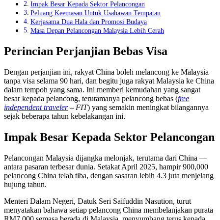
Impak Besar Kepada Sektor Pelancongan
Peluang Keemasan Untuk Usahawan Tempatan
Kerjasama Dua Hala dan Promosi Budaya
Masa Depan Pelancongan Malaysia Lebih Cerah
Perincian Perjanjian Bebas Visa
Dengan perjanjian ini, rakyat China boleh melancong ke Malaysia
tanpa visa selama 90 hari, dan begitu juga rakyat Malaysia ke China
dalam tempoh yang sama. Ini memberi kemudahan yang sangat
besar kepada pelancong, terutamanya pelancong bebas (
free
independent traveler
– FIT
) yang semakin meningkat bilangannya
sejak beberapa tahun kebelakangan ini.
Impak Besar Kepada Sektor Pelancongan
Pelancongan Malaysia dijangka melonjak, terutama dari China —
antara pasaran terbesar dunia. Setakat April 2025, hampir 900,000
pelancong China telah tiba, dengan sasaran lebih 4.3 juta menjelang
hujung tahun.
Menteri Dalam Negeri, Datuk Seri Saifuddin Nasution, turut
menyatakan bahawa setiap pelancong China membelanjakan purata
RM7,000 semasa berada di Malaysia, menyumbang terus kepada