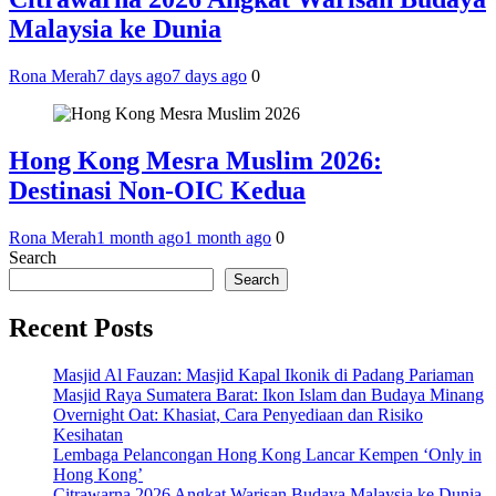
Malaysia ke Dunia
Rona Merah
7 days ago
7 days ago
0
Hong Kong Mesra Muslim 2026:
Destinasi Non-OIC Kedua
Rona Merah
1 month ago
1 month ago
0
Search
Search
Recent Posts
Masjid Al Fauzan: Masjid Kapal Ikonik di Padang Pariaman
Masjid Raya Sumatera Barat: Ikon Islam dan Budaya Minang
Overnight Oat: Khasiat, Cara Penyediaan dan Risiko
Kesihatan
Lembaga Pelancongan Hong Kong Lancar Kempen ‘Only in
Hong Kong’
Citrawarna 2026 Angkat Warisan Budaya Malaysia ke Dunia