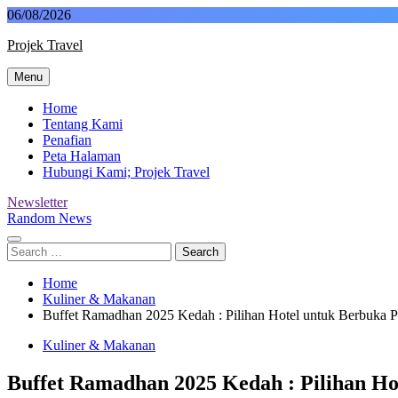
Skip
06/08/2026
to
Projek Travel
content
Menu
Malaysia Travel Portal
Home
Tentang Kami
Penafian
Peta Halaman
Hubungi Kami; Projek Travel
Newsletter
Random News
Search
for:
Home
Kuliner & Makanan
Buffet Ramadhan 2025 Kedah : Pilihan Hotel untuk Berbuka 
Kuliner & Makanan
Buffet Ramadhan 2025 Kedah : Pilihan Ho