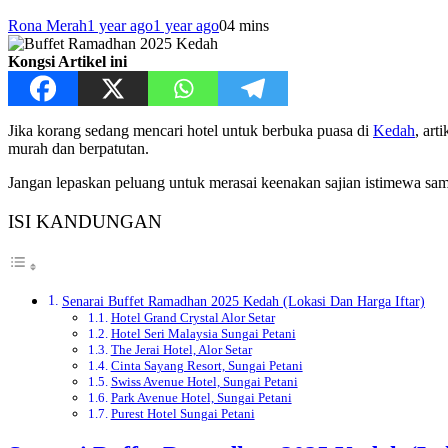
Rona Merah
1 year ago
1 year ago
0
4 mins
Kongsi Artikel ini
Jika korang sedang mencari hotel untuk berbuka puasa di
Kedah
, ar
murah dan berpatutan.
Jangan lepaskan peluang untuk merasai keenakan sajian istimewa sa
ISI KANDUNGAN
Senarai Buffet Ramadhan 2025 Kedah (Lokasi Dan Harga Iftar)
Hotel Grand Crystal Alor Setar
Hotel Seri Malaysia Sungai Petani
The Jerai Hotel, Alor Setar
Cinta Sayang Resort, Sungai Petani
Swiss Avenue Hotel, Sungai Petani
Park Avenue Hotel, Sungai Petani
Purest Hotel Sungai Petani