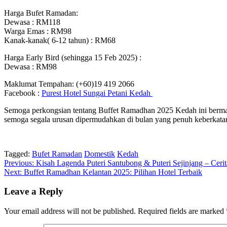
Harga Bufet Ramadan:
Dewasa : RM118
Warga Emas : RM98
Kanak-kanak( 6-12 tahun) : RM68
Harga Early Bird (sehingga 15 Feb 2025) :
Dewasa : RM98
Maklumat Tempahan: (+60)19 419 2066
Facebook :
Purest Hotel Sungai Petani Kedah
Semoga perkongsian tentang Buffet Ramadhan 2025 Kedah ini bermanf
semoga segala urusan dipermudahkan di bulan yang penuh keberkatan
Tagged:
Bufet Ramadan
Domestik
Kedah
Post
Previous:
Kisah Lagenda Puteri Santubong & Puteri Sejinjang – Ceri
Next:
Buffet Ramadhan Kelantan 2025: Pilihan Hotel Terbaik
navigation
Leave a Reply
Your email address will not be published.
Required fields are marked