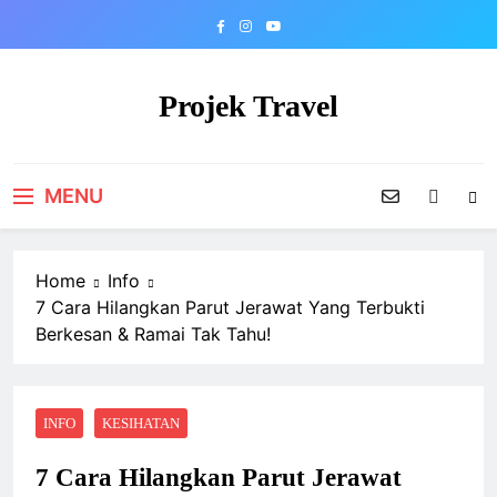
Skip
to
content
Projek Travel
Malaysia Travel Portal
MENU
Home
Info
7 Cara Hilangkan Parut Jerawat Yang Terbukti
Berkesan & Ramai Tak Tahu!
INFO
KESIHATAN
7 Cara Hilangkan Parut Jerawat