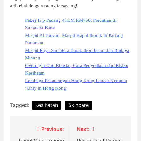
artikel ni dengan orang tersayang!
Pakej Trip Padang 4H3M RM750: Percutian di
Sumatera Barat
Masjid Al Fauzan: Masjid Kapal Ikonik di Padang
Pariaman
Masjid Raya Sumatera Barat: Ikon Islam dan Budaya
Minang
Overnight Oat: Khasiat, Cara Penyediaan dan Risiko
Kesihatan
Lembaga Pelancongan Hong Kong Lancar Kempen
‘Only in Hong Kong’
Tagged:
Kesihatan
Skincare
Post
Previous:
Next:
Travel Club Lounge
Resipi Pulut Durian