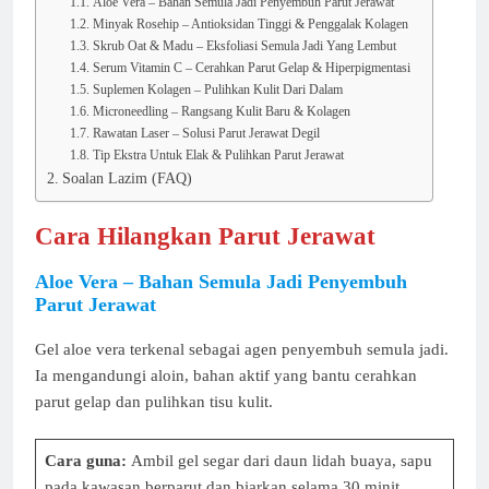
Aloe Vera – Bahan Semula Jadi Penyembuh Parut Jerawat
Minyak Rosehip – Antioksidan Tinggi & Penggalak Kolagen
Skrub Oat & Madu – Eksfoliasi Semula Jadi Yang Lembut
Serum Vitamin C – Cerahkan Parut Gelap & Hiperpigmentasi
Suplemen Kolagen – Pulihkan Kulit Dari Dalam
Microneedling – Rangsang Kulit Baru & Kolagen
Rawatan Laser – Solusi Parut Jerawat Degil
Tip Ekstra Untuk Elak & Pulihkan Parut Jerawat
Soalan Lazim (FAQ)
Cara Hilangkan Parut Jerawat
Aloe Vera – Bahan Semula Jadi Penyembuh
Parut Jerawat
Gel aloe vera terkenal sebagai agen penyembuh semula jadi.
Ia mengandungi aloin, bahan aktif yang bantu cerahkan
parut gelap dan pulihkan tisu kulit.
Cara guna:
Ambil gel segar dari daun lidah buaya, sapu
pada kawasan berparut dan biarkan selama 30 minit.