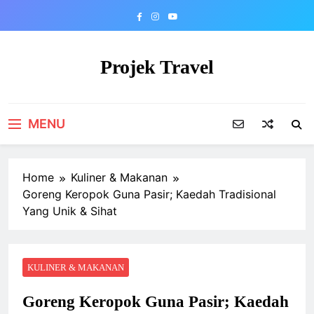
Skip
to
content
Projek Travel
Malaysia Travel Portal
MENU
Home
Kuliner & Makanan
Goreng Keropok Guna Pasir; Kaedah Tradisional
Yang Unik & Sihat
KULINER & MAKANAN
Goreng Keropok Guna Pasir; Kaedah