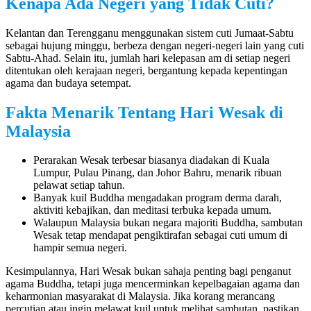
Kenapa Ada Negeri yang Tidak Cuti?
Kelantan dan Terengganu menggunakan sistem cuti Jumaat-Sabtu
sebagai hujung minggu, berbeza dengan negeri-negeri lain yang cuti
Sabtu-Ahad. Selain itu, jumlah hari kelepasan am di setiap negeri
ditentukan oleh kerajaan negeri, bergantung kepada kepentingan
agama dan budaya setempat.
Fakta Menarik Tentang Hari Wesak di
Malaysia
Perarakan Wesak terbesar biasanya diadakan di Kuala
Lumpur, Pulau Pinang, dan Johor Bahru, menarik ribuan
pelawat setiap tahun.
Banyak kuil Buddha mengadakan program derma darah,
aktiviti kebajikan, dan meditasi terbuka kepada umum.
Walaupun Malaysia bukan negara majoriti Buddha, sambutan
Wesak tetap mendapat pengiktirafan sebagai cuti umum di
hampir semua negeri.
Kesimpulannya, Hari Wesak bukan sahaja penting bagi penganut
agama Buddha, tetapi juga mencerminkan kepelbagaian agama dan
keharmonian masyarakat di Malaysia. Jika korang merancang
percutian atau ingin melawat kuil untuk melihat sambutan, pastikan