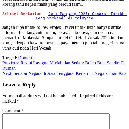
korang tahu negeri mana yang bercuti rasmi.
Artikel Berkaitan
 :
Cuti Panjang 2025: Senarai Tarikh 
Long Weekend’ di Malaysia
Jangan lupa untuk follow Projek Travel untuk lebih banyak artikel
informatif tentang cuti umum, perayaan budaya, dan destinasi
menarik di Malaysia! Simpan artikel Cuti Hari Wesak 2025 ini dan
kongsi dengan kawan-kawan supaya mereka pun tahu negeri mana
yang cuti pada Hari Wesak.
Tagged:
Domestik
Post
Previous:
Resipi Lasagna Mudah dan Sedap: Boleh Buat Sendiri Di
Rumah
navigation
Next:
Senarai Negara di Asia Tenggara: Kenali 11 Negara Jiran Kita
Leave a Reply
Your email address will not be published.
Required fields are
marked
*
Comment
*