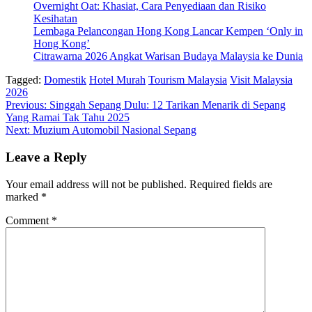
Overnight Oat: Khasiat, Cara Penyediaan dan Risiko
Kesihatan
Lembaga Pelancongan Hong Kong Lancar Kempen ‘Only in
Hong Kong’
Citrawarna 2026 Angkat Warisan Budaya Malaysia ke Dunia
Tagged:
Domestik
Hotel Murah
Tourism Malaysia
Visit Malaysia
2026
Post
Previous:
Singgah Sepang Dulu: 12 Tarikan Menarik di Sepang
Yang Ramai Tak Tahu 2025
navigation
Next:
Muzium Automobil Nasional Sepang
Leave a Reply
Your email address will not be published.
Required fields are
marked
*
Comment
*