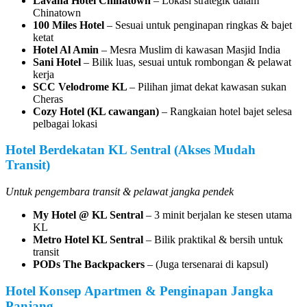
Lavana Hotel Chinatown
– Lokasi strategik dalam
Chinatown
100 Miles Hotel
– Sesuai untuk penginapan ringkas & bajet
ketat
Hotel Al Amin
– Mesra Muslim di kawasan Masjid India
Sani Hotel
– Bilik luas, sesuai untuk rombongan & pelawat
kerja
SCC Velodrome KL
– Pilihan jimat dekat kawasan sukan
Cheras
Cozy Hotel (KL cawangan)
– Rangkaian hotel bajet selesa
pelbagai lokasi
Hotel Berdekatan KL Sentral (Akses Mudah
Transit)
Untuk pengembara transit & pelawat jangka pendek
My Hotel @ KL Sentral
– 3 minit berjalan ke stesen utama
KL
Metro Hotel KL Sentral
– Bilik praktikal & bersih untuk
transit
PODs The Backpackers
– (Juga tersenarai di kapsul)
Hotel Konsep Apartmen & Penginapan Jangka
Panjang