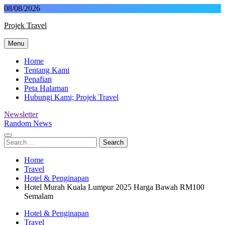
Skip
08/08/2026
to
Projek Travel
content
Menu
Malaysia Travel Portal
Home
Tentang Kami
Penafian
Peta Halaman
Hubungi Kami; Projek Travel
Newsletter
Random News
Search
for:
Home
Travel
Hotel & Penginapan
Hotel Murah Kuala Lumpur 2025 Harga Bawah RM100
Semalam
Hotel & Penginapan
Travel