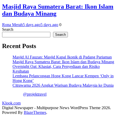
Masjid Raya Sumatera Barat: Ikon Islam
dan Budaya Minang
Rona Merah
5 days ago
5 days ago
0
Search
Search
Recent Posts
Masjid Al Fauzan: Masjid Kapal Ikonik di Padang Pariaman
Masjid Raya Sumatera Barat: Ikon Islam dan Budaya Minang
Overnight Oat: Khasiat, Cara Penyediaan dan Risiko
Kesihatan
Lembaga Pelancongan Hong Kong Lancar Kempen ‘Only in
Hong Kong’
Citrawarna 2026 Angkat Warisan Budaya Malaysia ke Dunia
@projektravel
Klook.com
Digital Newspaper - Multipurpose News WordPress Theme 2026.
Powered By
BlazeThemes
.