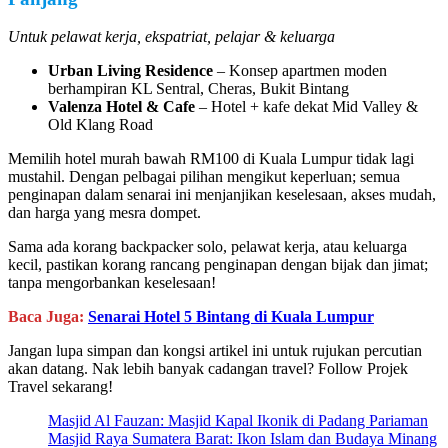
Untuk pelawat kerja, ekspatriat, pelajar & keluarga
Urban Living Residence
– Konsep apartmen moden
berhampiran KL Sentral, Cheras, Bukit Bintang
Valenza Hotel & Cafe
– Hotel + kafe dekat Mid Valley &
Old Klang Road
Memilih hotel murah bawah RM100 di Kuala Lumpur tidak lagi
mustahil. Dengan pelbagai pilihan mengikut keperluan; semua
penginapan dalam senarai ini menjanjikan keselesaan, akses mudah,
dan harga yang mesra dompet.
Sama ada korang backpacker solo, pelawat kerja, atau keluarga
kecil, pastikan korang rancang penginapan dengan bijak dan jimat;
tanpa mengorbankan keselesaan!
Baca Juga:
Senarai Hotel 5 Bintang di Kuala Lumpur
Jangan lupa simpan dan kongsi artikel ini untuk rujukan percutian
akan datang. Nak lebih banyak cadangan travel? Follow Projek
Travel sekarang!
Masjid Al Fauzan: Masjid Kapal Ikonik di Padang Pariaman
Masjid Raya Sumatera Barat: Ikon Islam dan Budaya Minang