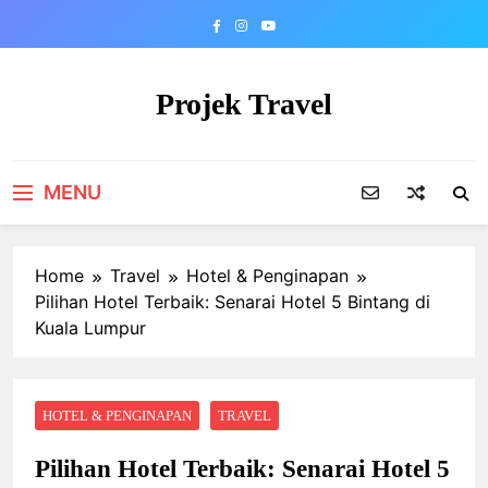
Skip
to
content
Projek Travel
Malaysia Travel Portal
MENU
Home
Travel
Hotel & Penginapan
Pilihan Hotel Terbaik: Senarai Hotel 5 Bintang di
Kuala Lumpur
HOTEL & PENGINAPAN
TRAVEL
Pilihan Hotel Terbaik: Senarai Hotel 5