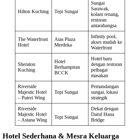
Sungai
Sarawak,
Hilton Kuching
Tepi Sungai
kolam renang,
restoran
antarabangsa
Infinity pool,
The Waterfront
Atas Plaza
akses mudah ke
Hotel
Merdeka
Waterfront
Hotel baru
Hotel
Sheraton
dengan restoran
Berhampiran
Kuching
pelbagai
BCCK
masakan
Riverside
Pemandangan
Majestic Hotel
Tepi Sungai
sungai, lokasi
– Puteri Wing
strategik
Riverside
Dekat dengan
Majestic Hotel
Darul Hana
Tepi Sungai
– Astana Wing
Bridge
Hotel Sederhana & Mesra Keluarga