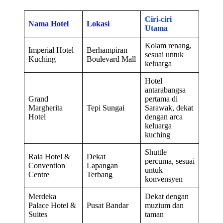
Ciri-ciri
Nama Hotel
Lokasi
Utama
Kolam renang,
Imperial Hotel
Berhampiran
sesuai untuk
Kuching
Boulevard Mall
keluarga
Hotel
antarabangsa
Grand
pertama di
Margherita
Tepi Sungai
Sarawak, dekat
Hotel
dengan arca
keluarga
kuching
Shuttle
Raia Hotel &
Dekat
percuma, sesuai
Convention
Lapangan
untuk
Centre
Terbang
konvensyen
Merdeka
Dekat dengan
Palace Hotel &
Pusat Bandar
muzium dan
Suites
taman