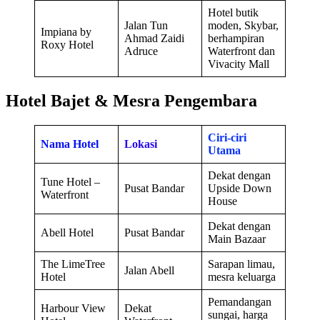
Hotel butik
Jalan Tun
moden, Skybar,
Impiana by
Ahmad Zaidi
berhampiran
Roxy Hotel
Adruce
Waterfront dan
Vivacity Mall
Hotel Bajet & Mesra Pengembara
Ciri-ciri
Nama Hotel
Lokasi
Utama
Dekat dengan
Tune Hotel –
Pusat Bandar
Upside Down
Waterfront
House
Dekat dengan
Abell Hotel
Pusat Bandar
Main Bazaar
The LimeTree
Sarapan limau,
Jalan Abell
Hotel
mesra keluarga
Pemandangan
Harbour View
Dekat
sungai, harga