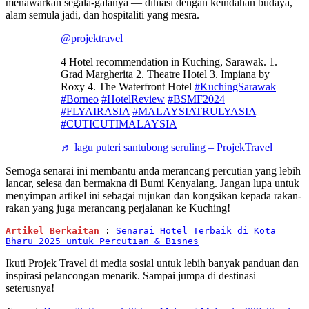
menawarkan segala-galanya — dihiasi dengan keindahan budaya,
alam semula jadi, dan hospitaliti yang mesra.
@projektravel
4 Hotel recommendation in Kuching, Sarawak. 1.
Grad Margherita 2. Theatre Hotel 3. Impiana by
Roxy 4. The Waterfront Hotel
#KuchingSarawak
#Borneo
#HotelReview
#BSMF2024
#FLYAIRASIA
#MALAYSIATRULYASIA
#CUTICUTIMALAYSIA
♬ lagu puteri santubong seruling – ProjekTravel
Semoga senarai ini membantu anda merancang percutian yang lebih
lancar, selesa dan bermakna di Bumi Kenyalang. Jangan lupa untuk
menyimpan artikel ini sebagai rujukan dan kongsikan kepada rakan-
rakan yang juga merancang perjalanan ke Kuching!
Artikel Berkaitan
: 
Senarai Hotel Terbaik di Kota 
Bharu 2025 untuk Percutian & Bisnes
Ikuti Projek Travel di media sosial untuk lebih banyak panduan dan
inspirasi pelancongan menarik. Sampai jumpa di destinasi
seterusnya!