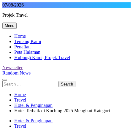
Skip
07/08/2026
to
Projek Travel
content
Menu
Malaysia Travel Portal
Home
Tentang Kami
Penafian
Peta Halaman
Hubungi Kami; Projek Travel
Newsletter
Random News
Search
for:
Home
Travel
Hotel & Penginapan
Hotel Terbaik di Kuching 2025 Mengikut Kategori
Hotel & Penginapan
Travel