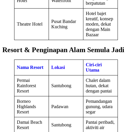
Hotel
Waterfront
berpatutan
Hotel bajet
kreatif, konsep
Pusat Bandar
Theatre Hotel
moden, dekat
Kuching
dengan Main
Bazaar
Resort & Penginapan Alam Semula Jadi
Ciri-ciri
Nama Resort
Lokasi
Utama
Permai
Chalet dalam
Rainforest
Santubong
hutan, dekat
Resort
dengan pantai
Borneo
Pemandangan
Highlands
Padawan
gunung, udara
Resort
segar
Damai Beach
Pantai peribadi,
Santubong
Resort
aktiviti air