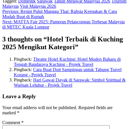
Tagged:
Domestik
Sarawak
Tahun Melawat Malaysia 2026
Tourism
Malaysia
Visit Malaysia 2026
Post
Previous:
Resipi Pulut Mangga Thai: Rahsia Keenakan & Cara
Mudah Buat di Rumah
navigation
Next:
MATTA Fair 2025: Pameran Pelancongan Terbesar Malaysia
di MITEC Kuala Lumpur
3 thoughts on “
Hotel Terbaik di Kuching
2025 Mengikut Kategori
”
Pingback:
Theatre Hotel Kuching: Hotel Moden Baharu di
Tengah Bandaraya Kuching - Projek Travel
Pingback:
Cara Buat Duit Sampingan untuk Tabung Travel
Korang - Projek Travel
Pingback:
Hari Gawai Dayak di Sarawak: Simbol Spiritual &
Warisan Leluhur - Projek Travel
Leave a Reply
Your email address will not be published.
Required fields are
marked
*
Comment
*