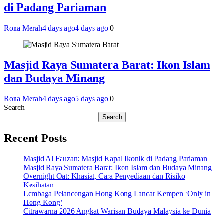
di Padang Pariaman
Rona Merah
4 days ago
4 days ago
0
Masjid Raya Sumatera Barat: Ikon Islam
dan Budaya Minang
Rona Merah
4 days ago
5 days ago
0
Search
Search
Recent Posts
Masjid Al Fauzan: Masjid Kapal Ikonik di Padang Pariaman
Masjid Raya Sumatera Barat: Ikon Islam dan Budaya Minang
Overnight Oat: Khasiat, Cara Penyediaan dan Risiko
Kesihatan
Lembaga Pelancongan Hong Kong Lancar Kempen ‘Only in
Hong Kong’
Citrawarna 2026 Angkat Warisan Budaya Malaysia ke Dunia