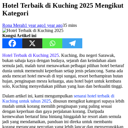
Hotel Terbaik di Kuching 2025 Mengikut
Kategori
Rona Merah
1 year ago
1 year ago
3
5 mins
Kongsi Artikel ini
Hotel Terbaik di Kuching 2025
. Kuching, ibu negeri Sarawak,
bukan sahaja kaya dengan budaya, sejarah dan keindahan alam
semula jadi, malah turut menawarkan pelbagai pilihan hotel bertaraf
dunia untuk memenuhi keperluan setiap jenis pelancong. Sama ada
anda mencari hotel mewah di tepi sungai, resort berhampiran hutan
hujan, penginapan mesra keluarga, atau hotel bajet untuk kembara
solo, Kuching menyediakan pilihan yang luas dan berkualiti tinggi.
Dalam artikel ini, kami mengumpulkan
senarai hotel terbaik di
Kuching untuk tahun 2025
, disusun mengikut kategori supaya lebih
mudah untuk korang memilih penginapan yang paling sesuai
dengan keperluan dan gaya perjalanan korang. Daripada
kemewahan bertaraf lima bintang hinggalah ke resort alam semula
jadi yang mendamaikan, panduan ini direka untuk membantu
korang merancang percutian yang lebih lancar dan menyeronokkan