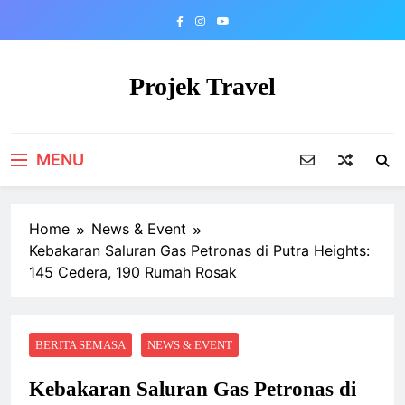
Skip
to
content
Projek Travel
Malaysia Travel Portal
MENU
Home
News & Event
Kebakaran Saluran Gas Petronas di Putra Heights:
145 Cedera, 190 Rumah Rosak
BERITA SEMASA
NEWS & EVENT
Kebakaran Saluran Gas Petronas di