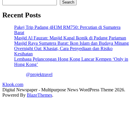
Search
Recent Posts
Pakej Trip Padang 4H3M RM750: Percutian di Sumatera
Barat
Masjid Al Fauzan: Masjid Kapal Ikonik di Padang Pariaman
Masjid Raya Sumatera Barat: Ikon Islam dan Budaya Minang
Overnight Oat: Khasiat, Cara Penyediaan dan Risiko
Kesihatan
Lembaga Pelancongan Hong Kong Lancar Kempen ‘Only in
Hong Kong’
@projektravel
Klook.com
Digital Newspaper - Multipurpose News WordPress Theme 2026.
Powered By
BlazeThemes
.