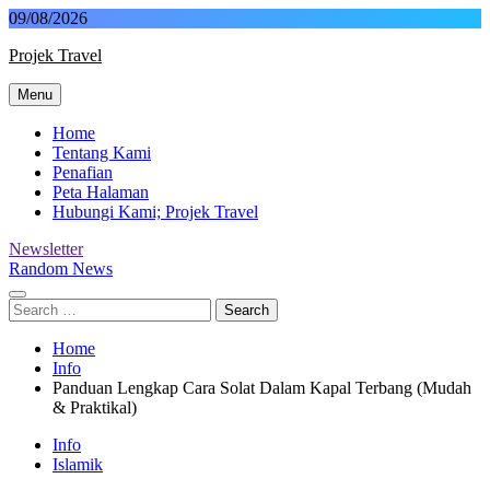
Skip
09/08/2026
to
Projek Travel
content
Menu
Malaysia Travel Portal
Home
Tentang Kami
Penafian
Peta Halaman
Hubungi Kami; Projek Travel
Newsletter
Random News
Search
for:
Home
Info
Panduan Lengkap Cara Solat Dalam Kapal Terbang (Mudah
& Praktikal)
Info
Islamik