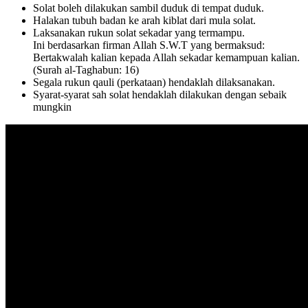
Solat boleh dilakukan sambil duduk di tempat duduk.
Halakan tubuh badan ke arah kiblat dari mula solat.
Laksanakan rukun solat sekadar yang termampu.
Ini berdasarkan firman Allah S.W.T yang bermaksud:
Bertakwalah kalian kepada Allah sekadar kemampuan kalian.
(Surah al-Taghabun: 16)
Segala rukun qauli (perkataan) hendaklah dilaksanakan.
Syarat-syarat sah solat hendaklah dilakukan dengan sebaik
mungkin