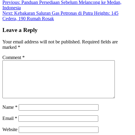
Post
Previous:
Panduan Persediaan Sebelum Melancong ke Medan,
Indonesia
navigation
Next:
Kebakaran Saluran Gas Petronas di Putra Heights: 145
Cedera, 190 Rumah Rosak
Leave a Reply
Your email address will not be published.
Required fields are
marked
*
Comment
*
Name
*
Email
*
Website