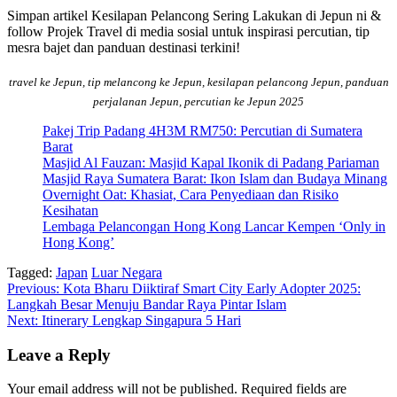
Simpan artikel Kesilapan Pelancong Sering Lakukan di Jepun ni &
follow Projek Travel di media sosial untuk inspirasi percutian, tip
mesra bajet dan panduan destinasi terkini!
travel ke Jepun, tip melancong ke Jepun, kesilapan pelancong Jepun, panduan
perjalanan Jepun, percutian ke Jepun 2025
Pakej Trip Padang 4H3M RM750: Percutian di Sumatera
Barat
Masjid Al Fauzan: Masjid Kapal Ikonik di Padang Pariaman
Masjid Raya Sumatera Barat: Ikon Islam dan Budaya Minang
Overnight Oat: Khasiat, Cara Penyediaan dan Risiko
Kesihatan
Lembaga Pelancongan Hong Kong Lancar Kempen ‘Only in
Hong Kong’
Tagged:
Japan
Luar Negara
Post
Previous:
Kota Bharu Diiktiraf Smart City Early Adopter 2025:
Langkah Besar Menuju Bandar Raya Pintar Islam
navigation
Next:
Itinerary Lengkap Singapura 5 Hari
Leave a Reply
Your email address will not be published.
Required fields are