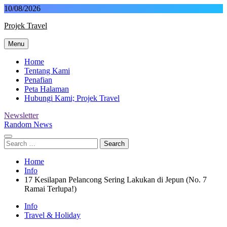
Skip
10/08/2026
to
Projek Travel
content
Menu
Malaysia Travel Portal
Home
Tentang Kami
Penafian
Peta Halaman
Hubungi Kami; Projek Travel
Newsletter
Random News
Search
for:
Home
Info
17 Kesilapan Pelancong Sering Lakukan di Jepun (No. 7
Ramai Terlupa!)
Info
Travel & Holiday