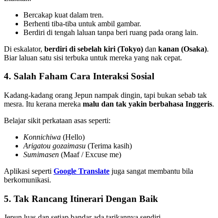
Bercakap kuat dalam tren.
Berhenti tiba-tiba untuk ambil gambar.
Berdiri di tengah laluan tanpa beri ruang pada orang lain.
Di eskalator,
berdiri di sebelah kiri (Tokyo)
dan
kanan (Osaka)
.
Biar laluan satu sisi terbuka untuk mereka yang nak cepat.
4. Salah Faham Cara Interaksi Sosial
Kadang-kadang orang Jepun nampak dingin, tapi bukan sebab tak
mesra. Itu kerana mereka
malu dan tak yakin berbahasa Inggeris
.
Belajar sikit perkataan asas seperti:
Konnichiwa
(Hello)
Arigatou gozaimasu
(Terima kasih)
Sumimasen
(Maaf / Excuse me)
Aplikasi seperti
Google Translate
juga sangat membantu bila
berkomunikasi.
5. Tak Rancang Itinerari Dengan Baik
Jepun luas dan setiap bandar ada tarikannya sendiri.