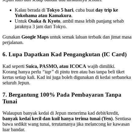
Kalau berada di
Tokyo 5 hari
, cuba buat
day trip ke
Yokohama atau Kamakura
.
Untuk
Osaka & Kyoto
, ambil masa lebih panjang sebab
jaraknya 3 jam dari Tokyo.
Gunakan
Google Maps
untuk semak laluan terbaik dan jimat masa
perjalanan.
6. Lupa Dapatkan Kad Pengangkutan (IC Card)
Kad seperti
Suica, PASMO, atau ICOCA
wajib dimiliki.
Korang hanya perlu
“tap”
di pintu tren atau bas tanpa beli tiket
kertas setiap kali. Kad ini juga boleh digunakan di kedai serbaneka
seluruh Jepun.
7. Bergantung 100% Pada Pembayaran Tanpa
Tunai
Walaupun banyak kedai di Jepun menerima kad debit/kredit,
banyak kedai kecil dan kuil hanya terima tunai (Yen)
. Sentiasa
bawa sedikit wang tunai, terutamanya jika melancong ke kawasan
luar bandar.