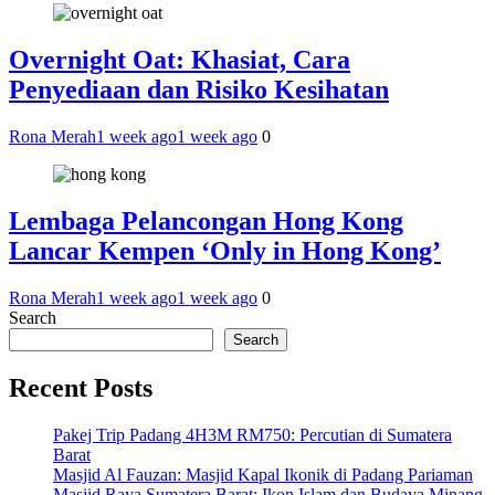
Overnight Oat: Khasiat, Cara
Penyediaan dan Risiko Kesihatan
Rona Merah
1 week ago
1 week ago
0
Lembaga Pelancongan Hong Kong
Lancar Kempen ‘Only in Hong Kong’
Rona Merah
1 week ago
1 week ago
0
Search
Search
Recent Posts
Pakej Trip Padang 4H3M RM750: Percutian di Sumatera
Barat
Masjid Al Fauzan: Masjid Kapal Ikonik di Padang Pariaman
Masjid Raya Sumatera Barat: Ikon Islam dan Budaya Minang