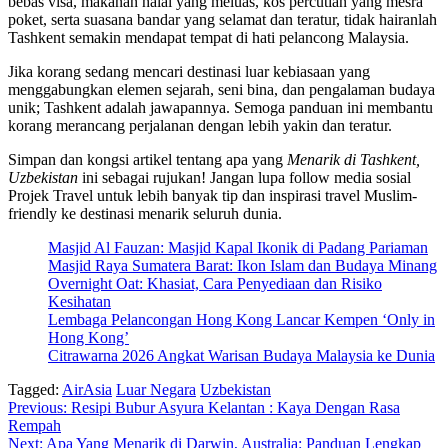
bebas visa, makanan halal yang meluas, kos percutian yang mesra
poket, serta suasana bandar yang selamat dan teratur, tidak hairanlah
Tashkent semakin mendapat tempat di hati pelancong Malaysia.
Jika korang sedang mencari destinasi luar kebiasaan yang
menggabungkan elemen sejarah, seni bina, dan pengalaman budaya
unik; Tashkent adalah jawapannya. Semoga panduan ini membantu
korang merancang perjalanan dengan lebih yakin dan teratur.
Simpan dan kongsi artikel tentang apa yang
Menarik di Tashkent,
Uzbekistan
ini sebagai rujukan! Jangan lupa follow media sosial
Projek Travel untuk lebih banyak tip dan inspirasi travel Muslim-
friendly ke destinasi menarik seluruh dunia.
Masjid Al Fauzan: Masjid Kapal Ikonik di Padang Pariaman
Masjid Raya Sumatera Barat: Ikon Islam dan Budaya Minang
Overnight Oat: Khasiat, Cara Penyediaan dan Risiko
Kesihatan
Lembaga Pelancongan Hong Kong Lancar Kempen ‘Only in
Hong Kong’
Citrawarna 2026 Angkat Warisan Budaya Malaysia ke Dunia
Tagged:
AirAsia
Luar Negara
Uzbekistan
Post
Previous:
Resipi Bubur Asyura Kelantan : Kaya Dengan Rasa
Rempah
navigation
Next:
Apa Yang Menarik di Darwin, Australia: Panduan Lengkap