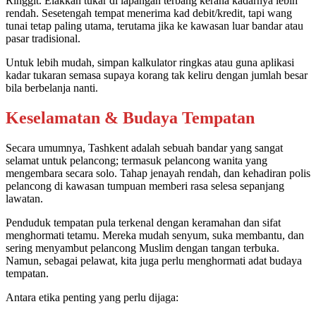
Ringgit. Elakkan tukar di lapangan terbang kerana kadarnya lebih
rendah. Sesetengah tempat menerima kad debit/kredit, tapi wang
tunai tetap paling utama, terutama jika ke kawasan luar bandar atau
pasar tradisional.
Untuk lebih mudah, simpan kalkulator ringkas atau guna aplikasi
kadar tukaran semasa supaya korang tak keliru dengan jumlah besar
bila berbelanja nanti.
Keselamatan & Budaya Tempatan
Secara umumnya, Tashkent adalah sebuah bandar yang sangat
selamat untuk pelancong; termasuk pelancong wanita yang
mengembara secara solo. Tahap jenayah rendah, dan kehadiran polis
pelancong di kawasan tumpuan memberi rasa selesa sepanjang
lawatan.
Penduduk tempatan pula terkenal dengan keramahan dan sifat
menghormati tetamu. Mereka mudah senyum, suka membantu, dan
sering menyambut pelancong Muslim dengan tangan terbuka.
Namun, sebagai pelawat, kita juga perlu menghormati adat budaya
tempatan.
Antara etika penting yang perlu dijaga: