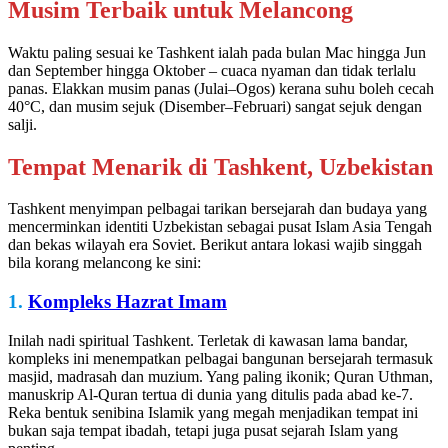
Musim Terbaik untuk Melancong
Waktu paling sesuai ke Tashkent ialah pada bulan Mac hingga Jun
dan September hingga Oktober – cuaca nyaman dan tidak terlalu
panas. Elakkan musim panas (Julai–Ogos) kerana suhu boleh cecah
40°C, dan musim sejuk (Disember–Februari) sangat sejuk dengan
salji.
Tempat Menarik di Tashkent, Uzbekistan
Tashkent menyimpan pelbagai tarikan bersejarah dan budaya yang
mencerminkan identiti Uzbekistan sebagai pusat Islam Asia Tengah
dan bekas wilayah era Soviet. Berikut antara lokasi wajib singgah
bila korang melancong ke sini:
1.
Kompleks Hazrat Imam
Inilah nadi spiritual Tashkent. Terletak di kawasan lama bandar,
kompleks ini menempatkan pelbagai bangunan bersejarah termasuk
masjid, madrasah dan muzium. Yang paling ikonik; Quran Uthman,
manuskrip Al-Quran tertua di dunia yang ditulis pada abad ke-7.
Reka bentuk senibina Islamik yang megah menjadikan tempat ini
bukan saja tempat ibadah, tetapi juga pusat sejarah Islam yang