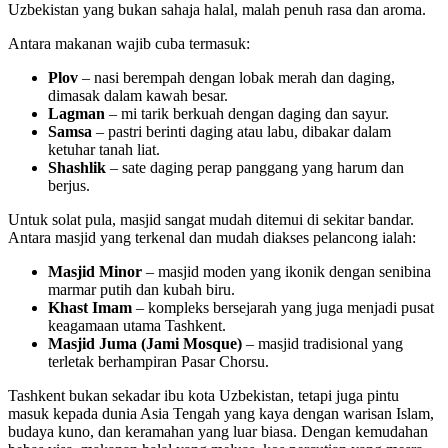
Uzbekistan yang bukan sahaja halal, malah penuh rasa dan aroma.
Antara makanan wajib cuba termasuk:
Plov
– nasi berempah dengan lobak merah dan daging,
dimasak dalam kawah besar.
Lagman
– mi tarik berkuah dengan daging dan sayur.
Samsa
– pastri berinti daging atau labu, dibakar dalam
ketuhar tanah liat.
Shashlik
– sate daging perap panggang yang harum dan
berjus.
Untuk solat pula, masjid sangat mudah ditemui di sekitar bandar.
Antara masjid yang terkenal dan mudah diakses pelancong ialah:
Masjid Minor
– masjid moden yang ikonik dengan senibina
marmar putih dan kubah biru.
Khast Imam
– kompleks bersejarah yang juga menjadi pusat
keagamaan utama Tashkent.
Masjid Juma (Jami Mosque)
– masjid tradisional yang
terletak berhampiran Pasar Chorsu.
Tashkent bukan sekadar ibu kota Uzbekistan, tetapi juga pintu
masuk kepada dunia Asia Tengah yang kaya dengan warisan Islam,
budaya kuno, dan keramahan yang luar biasa. Dengan kemudahan