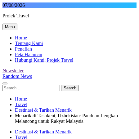
Skip
07/08/2026
to
Projek Travel
content
Menu
Malaysia Travel Portal
Home
Tentang Kami
Penafian
Peta Halaman
Hubungi Kami; Projek Travel
Newsletter
Random News
Search
for:
Home
Travel
Destinasi & Tarikan Menarik
Menarik di Tashkent, Uzbekistan: Panduan Lengkap
Melancong untuk Rakyat Malaysia
Destinasi & Tarikan Menarik
Travel