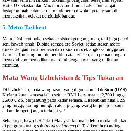
kawasan sentral Tashkent, dikelilingi bangunan bersejarah seperti
Hotel Uzbekistan dan Muzium Amir Timur. Lokasi ini sangat
Instagrammable dan sesuai untuk berehat waktu petang sambil
menyaksikan gelagat penduduk bandar.
5. Metro Tashkent
Metro Tashkent bukan sekadar sistem pengangkutan, tapi juga galeri
seni bawah tanah! Dibina semasa era Soviet, setiap stesen metro
direka dengan tema berbeza dari ukiran mozek angkasa hingga seni
Islamik. Tambang murah, perkhidmatan efisien, dan pemandangan
menakjubkan menjadikan metro ini pengalaman yang unik dan
memikat.
Mata Wang Uzbekistan & Tips Tukaran
Di Uzbekistan, mata wang rasmi yang digunakan ialah
Som (UZS)
.
Kadar tukaran semasa ialah sekitar RM1 bersamaan ±2,700 hingga
2,900 UZS, bergantung pada kadar semasa. Disebabkan nilai UZS
yang tinggi, korang mungkin akan pegang wang berjuta-juta som
dalam dompet; jangan terkejut ya!
Sebaiknya, bawa USD dari Malaysia kerana ia lebih mudah ditukar
di pengurup wang sah (
money changer
) di Tashkent berbanding