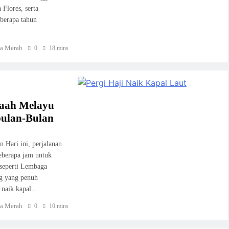
Flores, serta
eberapa tahun
a Merah
0
18 mins
maah Melayu
ulan-Bulan
 Hari ini, perjalanan
eberapa jam untuk
seperti Lembaga
ng yang penuh
ji naik kapal…
a Merah
0
10 mins