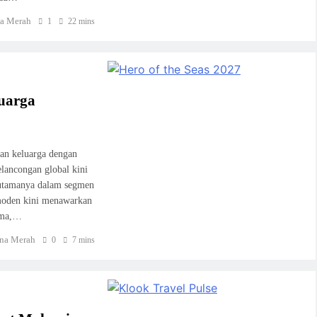
a Merah
1
22 mins
luarga
an keluarga dengan
elancongan global kini
erutamanya dalam segmen
 moden kini menawarkan
tema,…
na Merah
0
7 mins