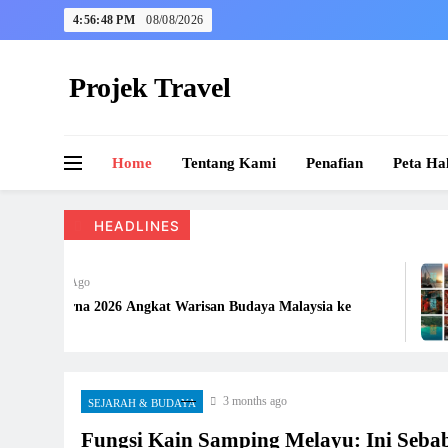
Skip
4:56:48 PM
08/08/2026
to
content
Projek Travel
Malaysia Travel Portal
Home
Tentang Kami
Penafian
Peta Ha
HEADLINES
7 Days Ago
Citrawarna 2026 Angkat Warisan Budaya Malaysia ke
Dunia
3 months ago
SEJARAH & BUDAYA
Fungsi Kain Samping Melayu: Ini Seba