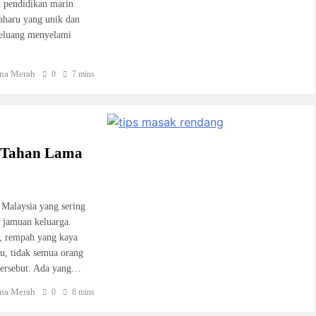
n pendidikan marin
aharu yang unik dan
rpeluang menyelami
na Merah
0
7 mins
& Tahan Lama
 Malaysia yang sering
 jamuan keluarga.
n, rempah yang kaya
u, tidak semua orang
tersebut. Ada yang…
na Merah
0
8 mins