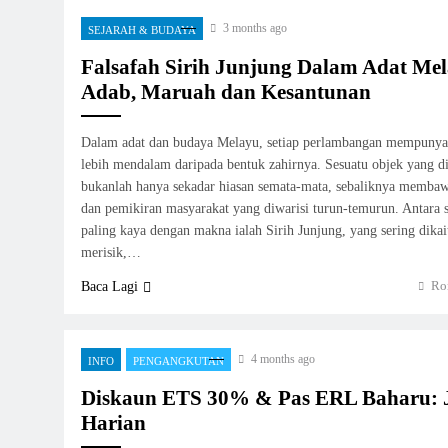
3 months ago
SEJARAH & BUDAYA
Falsafah Sirih Junjung Dalam Adat Me
Adab, Maruah dan Kesantunan
Dalam adat dan budaya Melayu, setiap perlambangan mempunya
lebih mendalam daripada bentuk zahirnya. Sesuatu objek yang di
bukanlah hanya sekadar hiasan semata-mata, sebaliknya membawa 
dan pemikiran masyarakat yang diwarisi turun-temurun. Antara
paling kaya dengan makna ialah Sirih Junjung, yang sering dika
merisik,…
Ro
Baca Lagi
4 months ago
INFO
PENGANGKUTAN
Diskaun ETS 30% & Pas ERL Baharu: 
Harian