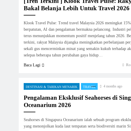
[Tren Terkini ] Klook Travel Pulse: Rak
Bakal Belanja Lebih Untuk Travel 2026
Klook Travel Pulse: Trend travel Malaysia 2026 meningkat 15%
berpatutan, AI dan pengalaman bermakna pelancong. Industri p
terus menunjukkan momentum positif menjelang tahun 2026. Be
terkini, rakyat Malaysia dijangka meningkatkan perbelanjaan pe
sekali gus mencerminkan minat yang semakin kukuh terhadap ak
selepas beberapa tahun perubahan gaya hidup…
Ro
Baca Lagi
4 months ago
DESTINASI & TARIKAN MENARIK
TRAVEL
Pengalaman Eksklusif Seahorses di Sin
Oceanarium 2026
Seahorses di Singapura Oceanarium ialah sebuah program eksklusi
yang menonjolkan kuda laut tempatan serta biodiversiti marin 