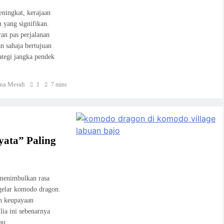
ningkat, kerajaan
 yang signifikan.
an pas perjalanan
n sahaja bertujuan
ategi jangka pendek
na Merah
1
7 mins
ata” Paling
 menimbulkan rasa
igelar komodo dragon.
an keupayaan
lia ini sebenarnya
tau…