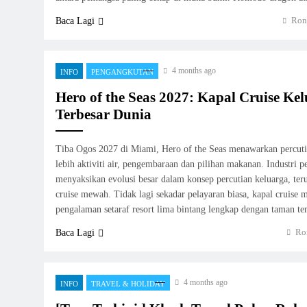
Ron
Baca Lagi
4 months ago
INFO
PENGANGKUTAN
Hero of the Seas 2027: Kapal Cruise Ke
Terbesar Dunia
Tiba Ogos 2027 di Miami, Hero of the Seas menawarkan percuti
lebih aktiviti air, pengembaraan dan pilihan makanan. Industri p
menyaksikan evolusi besar dalam konsep percutian keluarga, t
cruise mewah. Tidak lagi sekadar pelayaran biasa, kapal cruise
pengalaman setaraf resort lima bintang lengkap dengan taman 
Ro
Baca Lagi
4 months ago
INFO
TRAVEL & HOLIDAY