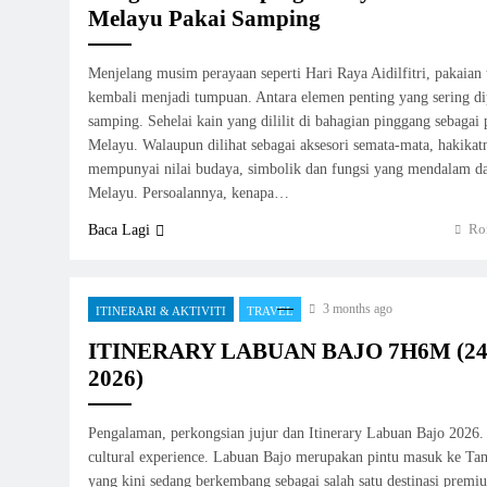
Melayu Pakai Samping
Menjelang musim perayaan seperti Hari Raya Aidilfitri, pakaian 
kembali menjadi tumpuan. Antara elemen penting yang sering di
samping. Sehelai kain yang dililit di bahagian pinggang sebagai 
Melayu. Walaupun dilihat sebagai aksesori semata-mata, hakika
mempunyai nilai budaya, simbolik dan fungsi yang mendalam d
Melayu. Persoalannya, kenapa…
Ro
Baca Lagi
3 months ago
ITINERARI & AKTIVITI
TRAVEL
ITINERARY LABUAN BAJO 7H6M (2
2026)
Pengalaman, perkongsian jujur dan Itinerary Labuan Bajo 2026.
cultural experience. Labuan Bajo merupakan pintu masuk ke 
yang kini sedang berkembang sebagai salah satu destinasi premi