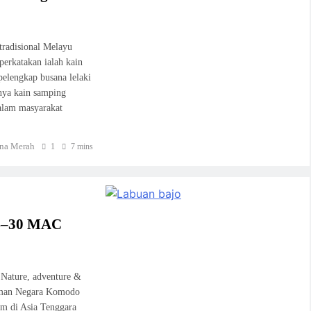
tradisional Melayu
perkatakan ialah kain
pelengkap busana lelaki
tnya kain samping
alam masyarakat
na Merah
1
7 mins
4–30 MAC
 Nature, adventure &
Taman Negara Komodo
um di Asia Tenggara