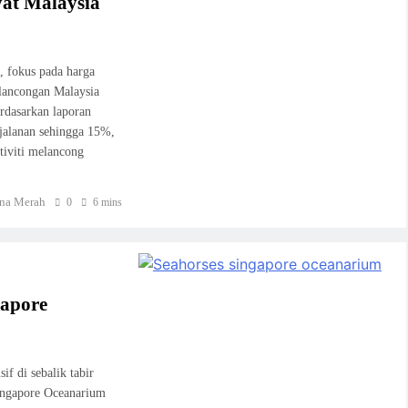
yat Malaysia
, fokus pada harga
elancongan Malaysia
rdasarkan laporan
rjalanan sehingga 15%,
tiviti melancong
na Merah
0
6 mins
gapore
f di sebalik tabir
Singapore Oceanarium