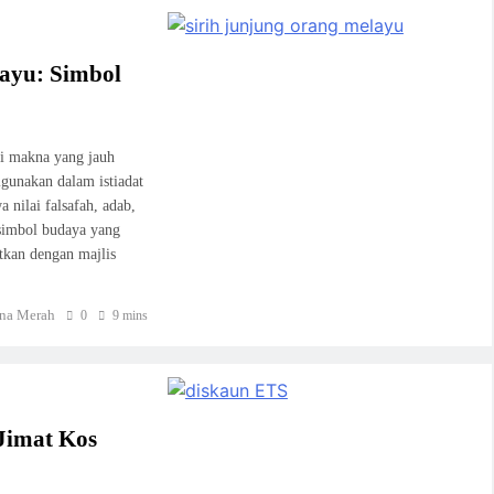
layu: Simbol
i makna yang jauh
gunakan dalam istiadat
nilai falsafah, adab,
 simbol budaya yang
itkan dengan majlis
na Merah
0
9 mins
Jimat Kos