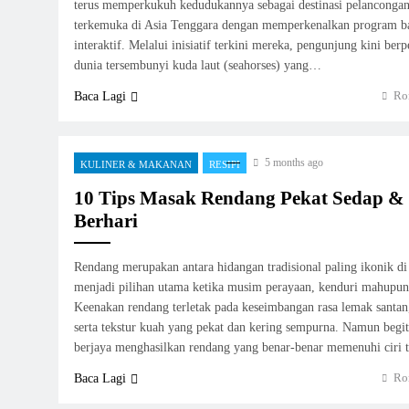
terus memperkukuh kedudukannya sebagai destinasi pelanconga
terkemuka di Asia Tenggara dengan memperkenalkan program b
interaktif. Melalui inisiatif terkini mereka, pengunjung kini be
dunia tersembunyi kuda laut (seahorses) yang…
Ro
Baca Lagi
5 months ago
KULINER & MAKANAN
RESIPI
10 Tips Masak Rendang Pekat Sedap 
Berhari
Rendang merupakan antara hidangan tradisional paling ikonik di
menjadi pilihan utama ketika musim perayaan, kenduri mahupun
Keenakan rendang terletak pada keseimbangan rasa lemak santa
serta tekstur kuah yang pekat dan kering sempurna. Namun begit
berjaya menghasilkan rendang yang benar-benar memenuhi ciri 
Ro
Baca Lagi