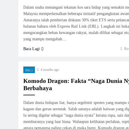
Dalam usaha menangani tekanan kos sara hidup yang semakin me
Malaysia memperkenalkan beberapa inisiatif pengangkutan awam
Antaranya ialah pemberian diskaun 30% tiket ETS serta pelancar
bulanan baharu oleh Express Rail Link (ERL). Langkah ini buka
mengurangkan beban kewangan rakyat, malah dilihat sebagai str
yang mampu mengubah…
Ro
Baca Lagi
4 months ago
INFO
Komodo Dragon: Fakta “Naga Dunia Ny
Berbahaya
Dalam dunia hidupan liar, hanya segelintir spesies yang mampu
kagum dan gerun serentak. Salah satunya adalah haiwan yang d
Ia sering digelar sebagai “naga dunia nyata” kerana rupa, saiz d
memburunya yang luar biasa. Walaupun kelihatan perlahan, repti
antara pemangsa paling cekap di muka bumi. Komodo dragon a