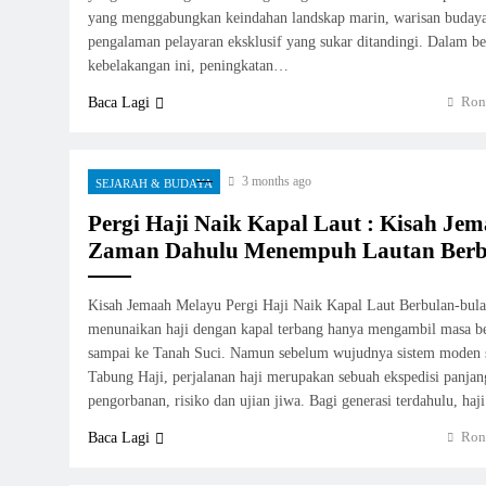
yang menggabungkan keindahan landskap marin, warisan budaya 
pengalaman pelayaran eksklusif yang sukar ditandingi. Dalam b
kebelakangan ini, peningkatan…
Ron
Baca Lagi
3 months ago
SEJARAH & BUDAYA
Pergi Haji Naik Kapal Laut : Kisah Je
Zaman Dahulu Menempuh Lautan Berb
Kisah Jemaah Melayu Pergi Haji Naik Kapal Laut Berbulan-bulan
menunaikan haji dengan kapal terbang hanya mengambil masa b
sampai ke Tanah Suci. Namun sebelum wujudnya sistem moden 
Tabung Haji, perjalanan haji merupakan sebuah ekspedisi panja
pengorbanan, risiko dan ujian jiwa. Bagi generasi terdahulu, ha
Ron
Baca Lagi