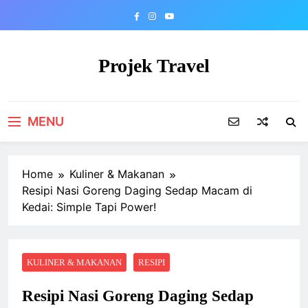
Skip
to
content
Projek Travel
Malaysia Travel Portal
MENU
Home
Kuliner & Makanan
Resipi Nasi Goreng Daging Sedap Macam di
Kedai: Simple Tapi Power!
KULINER & MAKANAN
RESIPI
Resipi Nasi Goreng Daging Sedap