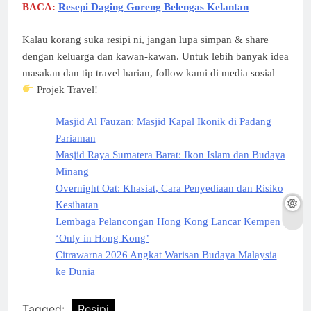
BACA:
Resepi Daging Goreng Belengas Kelantan
Kalau korang suka resipi ni, jangan lupa simpan & share
dengan keluarga dan kawan-kawan. Untuk lebih banyak idea
masakan dan tip travel harian, follow kami di media sosial
Projek Travel!
Masjid Al Fauzan: Masjid Kapal Ikonik di Padang
Pariaman
Masjid Raya Sumatera Barat: Ikon Islam dan Budaya
Minang
Overnight Oat: Khasiat, Cara Penyediaan dan Risiko
Kesihatan
Lembaga Pelancongan Hong Kong Lancar Kempen
‘Only in Hong Kong’
Citrawarna 2026 Angkat Warisan Budaya Malaysia
ke Dunia
Tagged:
Resipi