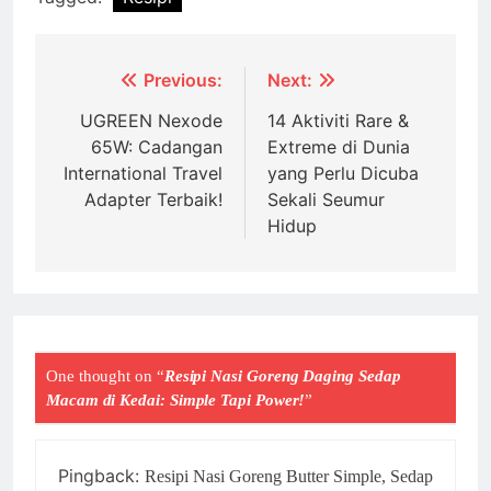
Post
Previous:
Next:
navigation
UGREEN Nexode
14 Aktiviti Rare &
65W: Cadangan
Extreme di Dunia
International Travel
yang Perlu Dicuba
Adapter Terbaik!
Sekali Seumur
Hidup
One thought on “
Resipi Nasi Goreng Daging Sedap
Macam di Kedai: Simple Tapi Power!
”
Pingback:
Resipi Nasi Goreng Butter Simple, Sedap