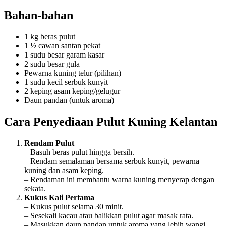
Bahan-bahan
1 kg beras pulut
1 ½ cawan santan pekat
1 sudu besar garam kasar
2 sudu besar gula
Pewarna kuning telur (pilihan)
1 sudu kecil serbuk kunyit
2 keping asam keping/gelugur
Daun pandan (untuk aroma)
Cara Penyediaan Pulut Kuning Kelantan
Rendam Pulut
– Basuh beras pulut hingga bersih.
– Rendam semalaman bersama serbuk kunyit, pewarna
kuning dan asam keping.
– Rendaman ini membantu warna kuning menyerap dengan
sekata.
Kukus Kali Pertama
– Kukus pulut selama 30 minit.
– Sesekali kacau atau balikkan pulut agar masak rata.
– Masukkan daun pandan untuk aroma yang lebih wangi.