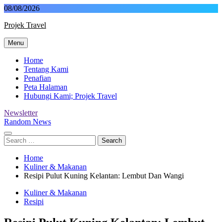
Skip
08/08/2026
to
Projek Travel
content
Menu
Malaysia Travel Portal
Home
Tentang Kami
Penafian
Peta Halaman
Hubungi Kami; Projek Travel
Newsletter
Random News
Search
for:
Home
Kuliner & Makanan
Resipi Pulut Kuning Kelantan: Lembut Dan Wangi
Kuliner & Makanan
Resipi