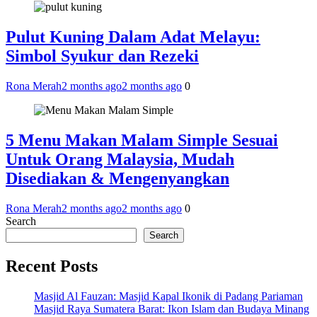
Pulut Kuning Dalam Adat Melayu:
Simbol Syukur dan Rezeki
Rona Merah
2 months ago
2 months ago
0
5 Menu Makan Malam Simple Sesuai
Untuk Orang Malaysia, Mudah
Disediakan & Mengenyangkan
Rona Merah
2 months ago
2 months ago
0
Search
Search
Recent Posts
Masjid Al Fauzan: Masjid Kapal Ikonik di Padang Pariaman
Masjid Raya Sumatera Barat: Ikon Islam dan Budaya Minang