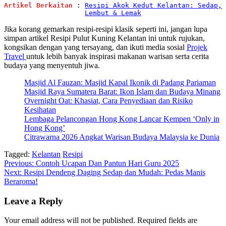
Artikel Berkaitan
 : 
Resipi Akok Kedut Kelantan: Sedap, 
Lembut & Lemak
Jika korang gemarkan resipi-resipi klasik seperti ini, jangan lupa
simpan artikel Resipi Pulut Kuning Kelantan ini untuk rujukan,
kongsikan dengan yang tersayang, dan ikuti media sosial
Projek
Travel
untuk lebih banyak inspirasi makanan warisan serta cerita
budaya yang menyentuh jiwa.
Masjid Al Fauzan: Masjid Kapal Ikonik di Padang Pariaman
Masjid Raya Sumatera Barat: Ikon Islam dan Budaya Minang
Overnight Oat: Khasiat, Cara Penyediaan dan Risiko
Kesihatan
Lembaga Pelancongan Hong Kong Lancar Kempen ‘Only in
Hong Kong’
Citrawarna 2026 Angkat Warisan Budaya Malaysia ke Dunia
Tagged:
Kelantan
Resipi
Post
Previous:
Contoh Ucapan Dan Pantun Hari Guru 2025
Next:
Resipi Dendeng Daging Sedap dan Mudah: Pedas Manis
navigation
Beraroma!
Leave a Reply
Your email address will not be published.
Required fields are