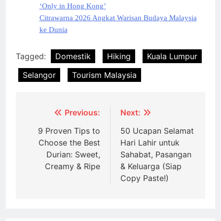
‘Only in Hong Kong’
Citrawarna 2026 Angkat Warisan Budaya Malaysia
ke Dunia
Tagged:
Domestik
Hiking
Kuala Lumpur
Selangor
Tourism Malaysia
Post
Previous:
Next:
navigation
9 Proven Tips to
50 Ucapan Selamat
Choose the Best
Hari Lahir untuk
Durian: Sweet,
Sahabat, Pasangan
Creamy & Ripe
& Keluarga (Siap
Copy Paste!)