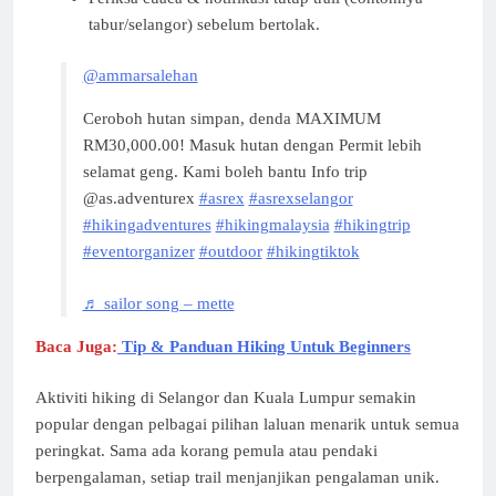
tabur/selangor) sebelum bertolak.
@ammarsalehan
Ceroboh hutan simpan, denda MAXIMUM
RM30,000.00! Masuk hutan dengan Permit lebih
selamat geng. Kami boleh bantu Info trip
@as.adventurex
#asrex
#asrexselangor
#hikingadventures
#hikingmalaysia
#hikingtrip
#eventorganizer
#outdoor
#hikingtiktok
♬ sailor song – mette
Baca Juga:
Tip & Panduan Hiking Untuk Beginners
Aktiviti hiking di Selangor dan Kuala Lumpur semakin
popular dengan pelbagai pilihan laluan menarik untuk semua
peringkat. Sama ada korang pemula atau pendaki
berpengalaman, setiap trail menjanjikan pengalaman unik.