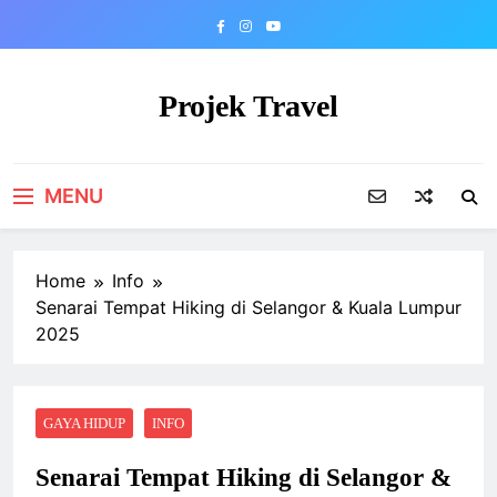
Skip
to
content
Projek Travel
Malaysia Travel Portal
MENU
Home
Info
Senarai Tempat Hiking di Selangor & Kuala Lumpur
2025
GAYA HIDUP
INFO
Senarai Tempat Hiking di Selangor &