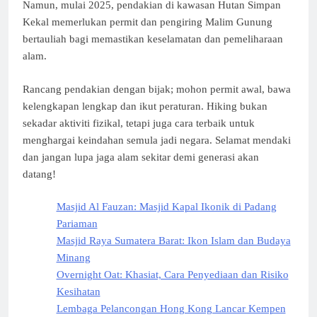
Namun, mulai 2025, pendakian di kawasan Hutan Simpan
Kekal memerlukan permit dan pengiring Malim Gunung
bertauliah bagi memastikan keselamatan dan pemeliharaan
alam.
Rancang pendakian dengan bijak; mohon permit awal, bawa
kelengkapan lengkap dan ikut peraturan. Hiking bukan
sekadar aktiviti fizikal, tetapi juga cara terbaik untuk
menghargai keindahan semula jadi negara. Selamat mendaki
dan jangan lupa jaga alam sekitar demi generasi akan
datang!
Masjid Al Fauzan: Masjid Kapal Ikonik di Padang
Pariaman
Masjid Raya Sumatera Barat: Ikon Islam dan Budaya
Minang
Overnight Oat: Khasiat, Cara Penyediaan dan Risiko
Kesihatan
Lembaga Pelancongan Hong Kong Lancar Kempen