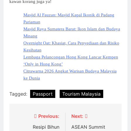
kawan korang juga ya!
Masjid Al Fauzan: Masjid Kapal Ikonik di Padang
Pariaman
Masjid Raya Sumatera Barat: Ikon Islam dan Budaya
Minang
Overnight Oat: Khasiat, Cara Penyediaan dan Risiko
Kesihatan
Lembaga Pelancongan Hong Kong Lancar Kempen
‘Only in Hong Kong’
Citrawarna 2026 Angkat Warisan Budaya Malaysia
ke Dunia
Tagged:
Passport
Tourism Malaysia
Post
Previous:
Next:
navigation
Resipi Bihun
ASEAN Summit