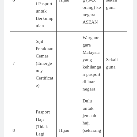
6
Hijau
g (5-20
sekali
i Pasport
orang) ke
guna
untuk
negara
Berkump
ASEAN
ulan
Wargane
Sijil
gara
Perakuan
Malaysia
Cemas
yang
Sekali
7
(Emerge
kehilanga
guna
ncy
n pasport
Certificat
di luar
e)
negara
Dulu
untuk
Pasport
jemaah
Haji
haji
(Tidak
8
Hijau
(sekarang
Lagi