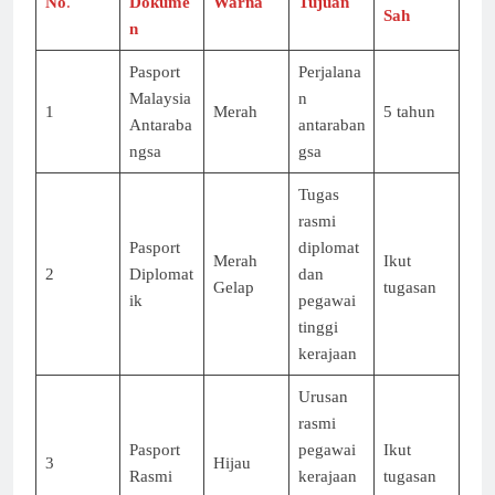
No
.
Dokume
Warna
Tujuan
Sah
n
Pasport
Perjalana
Malaysia
n
1
Merah
5 tahun
Antaraba
antaraban
ngsa
gsa
Tugas
rasmi
Pasport
diplomat
Merah
Ikut
2
Diplomat
dan
Gelap
tugasan
ik
pegawai
tinggi
kerajaan
Urusan
rasmi
Pasport
pegawai
Ikut
3
Hijau
Rasmi
kerajaan
tugasan