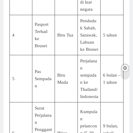
di luar
negara
Pendudu
Pasport
k Sabah,
Terhad
4
Biru Tua
Sarawak,
5 tahun
ke
Labuan
Brunei
ke Brunei
Perjalana
n
Pas
Biru
sempada
6 bulan –
5
Sempada
Muda
n ke
1 tahun
n
Thailand/
Indonesia
Surat
Kumpula
Perjalana
n
n
pelancon
9 bulan,
Penggant