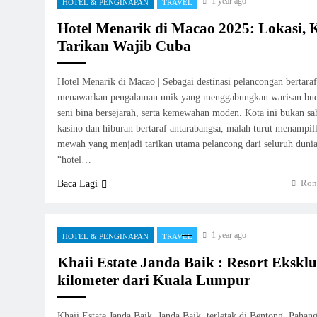
1 year ago
HOTEL & PENGINAPAN
TRAVEL
Hotel Menarik di Macao 2025: Lokasi
Tarikan Wajib Cuba
Hotel Menarik di Macao | Sebagai destinasi pelancongan bertara
menawarkan pengalaman unik yang menggabungkan warisan buda
seni bina bersejarah, serta kemewahan moden. Kota ini bukan sa
kasino dan hiburan bertaraf antarabangsa, malah turut menampil
mewah yang menjadi tarikan utama pelancong dari seluruh duni
“hotel…
Ron
Baca Lagi
1 year ago
HOTEL & PENGINAPAN
TRAVEL
Khaii Estate Janda Baik : Resort Ekskl
kilometer dari Kuala Lumpur
Khaii Estate Janda Baik. Janda Baik, terletak di Bentong, Pahan