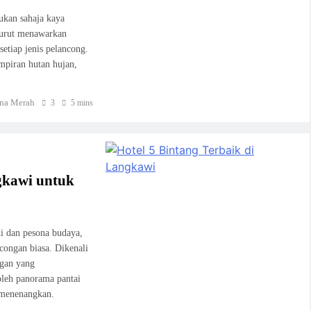
ukan sahaja kaya
turut menawarkan
setiap jenis pelancong.
mpiran hutan hujan,
na Merah
3
5 mins
ngkawi untuk
di dan pesona budaya,
ongan biasa. Dikenali
ngan yang
oleh panorama pantai
g menenangkan.