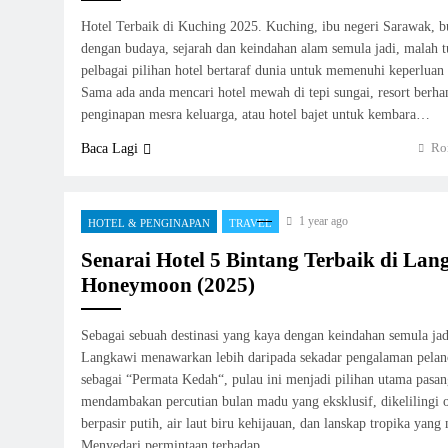
Hotel Terbaik di Kuching 2025. Kuching, ibu negeri Sarawak, b
dengan budaya, sejarah dan keindahan alam semula jadi, malah 
pelbagai pilihan hotel bertaraf dunia untuk memenuhi keperluan 
Sama ada anda mencari hotel mewah di tepi sungai, resort berha
penginapan mesra keluarga, atau hotel bajet untuk kembara…
Ro
Baca Lagi
1 year ago
HOTEL & PENGINAPAN
TRAVEL
Senarai Hotel 5 Bintang Terbaik di La
Honeymoon (2025)
Sebagai sebuah destinasi yang kaya dengan keindahan semula ja
Langkawi menawarkan lebih daripada sekadar pengalaman pelanc
sebagai “Permata Kedah“, pulau ini menjadi pilihan utama pasa
mendambakan percutian bulan madu yang eksklusif, dikelilingi 
berpasir putih, air laut biru kehijauan, dan lanskap tropika yan
Menyedari permintaan terhadap…