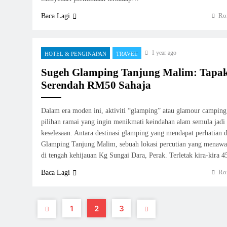
Ro
Baca Lagi
1 year ago
HOTEL & PENGINAPAN
TRAVEL
Sugeh Glamping Tanjung Malim: Tap
Serendah RM50 Sahaja
Dalam era moden ini, aktiviti “glamping” atau glamour campin
pilihan ramai yang ingin menikmati keindahan alam semula jad
keselesaan. Antara destinasi glamping yang mendapat perhatian 
Glamping Tanjung Malim, sebuah lokasi percutian yang menaw
di tengah kehijauan Kg Sungai Dara, Perak. Terletak kira-kira 
Ro
Baca Lagi
1
2
3