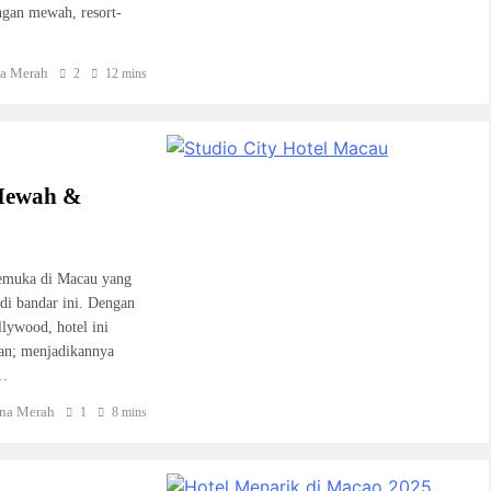
ngan mewah, resort-
a Merah
2
12 mins
 Mewah &
kemuka di Macau yang
 di bandar ini. Dengan
lywood, hotel ini
an; menjadikannya
g…
na Merah
1
8 mins