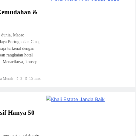
, Kemudahan &
f dunia, Macao
ya Portugis dan Cina,
haja terkenal dengan
kan rangkaian hotel
a. Menariknya, konsep
a Merah
2
15 mins
usif Hanya 50
g, merupakan salah satu