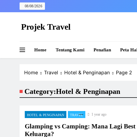
Skip
08/08/2026
to
content
Projek Travel
Malaysia Travel Portal
Home
Tentang Kami
Penafian
Peta Ha
Home
Travel
Hotel & Penginapan
Page 2
Category:
Hotel & Penginapan
1 year ago
HOTEL & PENGINAPAN
TRAVEL
Glamping vs Camping: Mana Lagi Best
Keluarga?