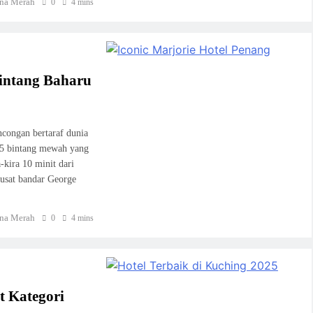
na Merah
0
4 mins
Bintang Baharu
ncongan bertaraf dunia
 5 bintang mewah yang
-kira 10 minit dari
usat bandar George
na Merah
0
4 mins
t Kategori