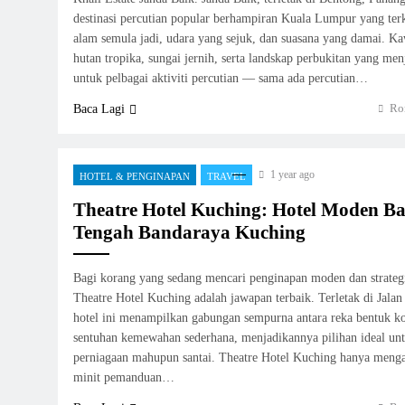
destinasi percutian popular berhampiran Kuala Lumpur yang ter
alam semula jadi, udara yang sejuk, dan suasana yang damai. Kaw
hutan tropika, sungai jernih, serta landskap perbukitan yang men
untuk pelbagai aktiviti percutian — sama ada percutian…
Ro
Baca Lagi
1 year ago
HOTEL & PENGINAPAN
TRAVEL
Theatre Hotel Kuching: Hotel Moden Ba
Tengah Bandaraya Kuching
Bagi korang yang sedang mencari penginapan moden dan strateg
Theatre Hotel Kuching adalah jawapan terbaik. Terletak di Jala
hotel ini menampilkan gabungan sempurna antara reka bentuk k
sentuhan kemewahan sederhana, menjadikannya pilihan ideal un
perniagaan mahupun santai. Theatre Hotel Kuching hanya menga
minit pemanduan…