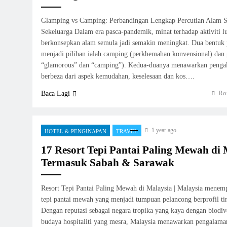
Glamping vs Camping: Perbandingan Lengkap Percutian Alam S
Sekeluarga Dalam era pasca-pandemik, minat terhadap aktiviti lu
berkonsepkan alam semula jadi semakin meningkat. Dua bentuk p
menjadi pilihan ialah camping (perkhemahan konvensional) dan
“glamorous” dan “camping”). Kedua-duanya menawarkan pengal
berbeza dari aspek kemudahan, keselesaan dan kos….
Ro
Baca Lagi
1 year ago
HOTEL & PENGINAPAN
TRAVEL
17 Resort Tepi Pantai Paling Mewah di 
Termasuk Sabah & Sarawak
Resort Tepi Pantai Paling Mewah di Malaysia | Malaysia menemp
tepi pantai mewah yang menjadi tumpuan pelancong berprofil tin
Dengan reputasi sebagai negara tropika yang kaya dengan biodive
budaya hospitaliti yang mesra, Malaysia menawarkan pengalama