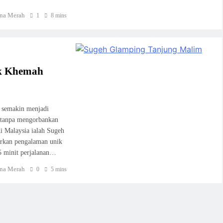
na Merah
1
8 mins
ak Khemah
g semakin menjadi
i tanpa mengorbankan
di Malaysia ialah Sugeh
arkan pengalaman unik
45 minit perjalanan…
na Merah
0
5 mins