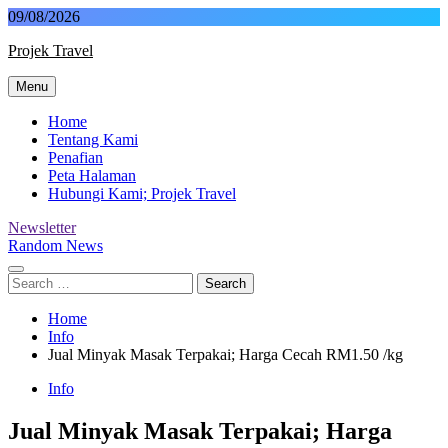
Skip
09/08/2026
to
Projek Travel
content
Menu
Malaysia Travel Portal
Home
Tentang Kami
Penafian
Peta Halaman
Hubungi Kami; Projek Travel
Newsletter
Random News
Search
for:
Home
Info
Jual Minyak Masak Terpakai; Harga Cecah RM1.50 /kg
Info
Jual Minyak Masak Terpakai; Harga