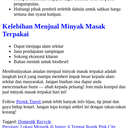
pengumpulan.
Hubungi pihak pembeli terlebih dahulu untuk sahkan harga
semasa dan syarat kutipan.
Kelebihan Menjual Minyak Masak
Terpakai
Dapat menjaga alam sekitar
Jana pendapatan sampingan
Sokong ekonomi kitaran
Bahan mentah untuk biodiesel
Membudayakan amalan menjual minyak masak terpakai adalah
langkah kecil yang mampu memberi impak besar kepada alam
sekitar dan masyarakat. Jangan biarkan sisa dapur anda
mencemarkan bumi — ubah kepada peluang! Jom mula kumpul dan
jual minyak masak terpakai hari ini!
Follow
Projek Travel
untuk lebih banyak info hijau, tip jimat dan
gaya hidup lestari. Jangan lupa kongsi artikel ini dengan rakan-rakan
korang!
Tagged:
Domestik
Recycle
Post
Previous:
Lokasi Menarik di Jaipur: 6 Tempat Ikonik Pink City