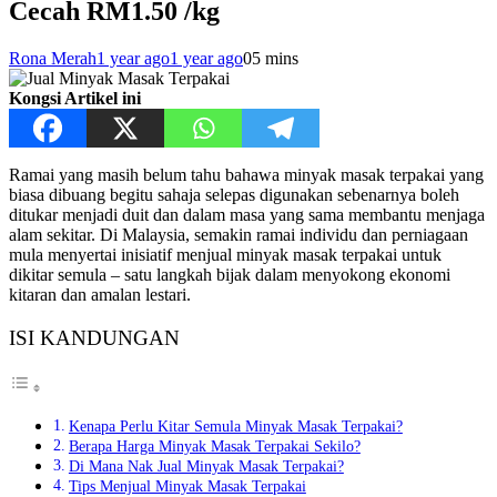
Cecah RM1.50 /kg
Rona Merah
1 year ago
1 year ago
0
5 mins
Kongsi Artikel ini
Ramai yang masih belum tahu bahawa minyak masak terpakai yang
biasa dibuang begitu sahaja selepas digunakan sebenarnya boleh
ditukar menjadi duit dan dalam masa yang sama membantu menjaga
alam sekitar. Di Malaysia, semakin ramai individu dan perniagaan
mula menyertai inisiatif menjual minyak masak terpakai untuk
dikitar semula – satu langkah bijak dalam menyokong ekonomi
kitaran dan amalan lestari.
ISI KANDUNGAN
Kenapa Perlu Kitar Semula Minyak Masak Terpakai?
Berapa Harga Minyak Masak Terpakai Sekilo?
Di Mana Nak Jual Minyak Masak Terpakai?
Tips Menjual Minyak Masak Terpakai