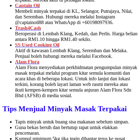
Captain Oil
Membeli minyak terpakai di KL, Selangor, Putrajaya, Nilai,
dan Seremban. Hubungi mereka melalui Instagram
@captainoil88 atau WhatsApp di +60198097936.
Trash4Cash
Beroperasi di Lembah Klang, Kedah, dan Perlis. Harga belian
antara RM1.10 hingga RM1.40 sekilo.
SS Used Cooking Oil
Aktif di kawasan Lembah Klang, Seremban dan Melaka.
Penjual boleh hubungi mereka melalui Facebook.
Alam Flora
Alam Flora menyediakan perkhidmatan pengumpulan minyak
masak terpakai melalui program kitar semula komuniti dan
acara khas di beberapa lokasi. Untuk info lanjut dan lokasi
terkini, korang boleh layari laman web rasmi mereka atau
ikuti kempen-kempen kitar semula anjuran Alam Flora Sdn
Bhd (AFSB) di media sosial.
Tips Menjual Minyak Masak Terpakai
Tapis minyak untuk buang sisa makanan sebelum simpan.
Guna bekas bersih dan bertutup rapat untuk elakkan
pencemaran.
Kumpul minimum 5kg jika ingin dihantar terus ke pusat