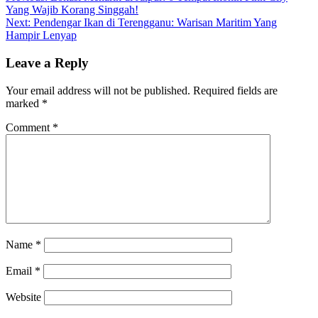
Yang Wajib Korang Singgah!
navigation
Next:
Pendengar Ikan di Terengganu: Warisan Maritim Yang
Hampir Lenyap
Leave a Reply
Your email address will not be published.
Required fields are
marked
*
Comment
*
Name
*
Email
*
Website