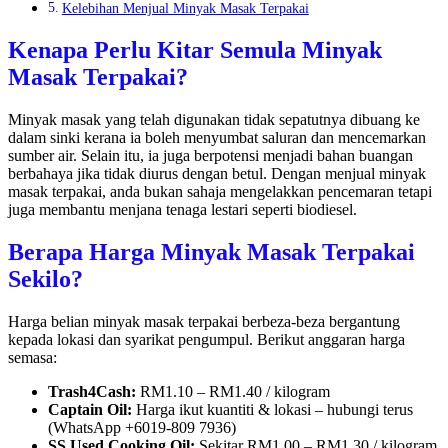
Kelebihan Menjual Minyak Masak Terpakai
Kenapa Perlu Kitar Semula Minyak
Masak Terpakai?
Minyak masak yang telah digunakan tidak sepatutnya dibuang ke
dalam sinki kerana ia boleh menyumbat saluran dan mencemarkan
sumber air. Selain itu, ia juga berpotensi menjadi bahan buangan
berbahaya jika tidak diurus dengan betul. Dengan menjual minyak
masak terpakai, anda bukan sahaja mengelakkan pencemaran tetapi
juga membantu menjana tenaga lestari seperti biodiesel.
Berapa Harga Minyak Masak Terpakai
Sekilo?
Harga belian minyak masak terpakai berbeza-beza bergantung
kepada lokasi dan syarikat pengumpul. Berikut anggaran harga
semasa:
Trash4Cash:
RM1.10 – RM1.40 / kilogram
Captain Oil:
Harga ikut kuantiti & lokasi – hubungi terus
(WhatsApp +6019-809 7936)
SS Used Cooking Oil:
Sekitar RM1.00 – RM1.30 / kilogram