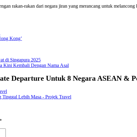
dengan rakan-rakan dari negara jiran yang merancang untuk melancong ke
n
Hong Kong’
at di Singapura 2025
nia Kini Kembali Dengan Nama Asal
gate Departure Untuk 8 Negara ASEAN & P
avel
Tinggal Lebih Masa - Projek Travel
*