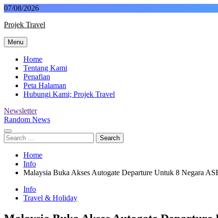
Skip
07/08/2026
to
Projek Travel
content
Menu
Malaysia Travel Portal
Home
Tentang Kami
Penafian
Peta Halaman
Hubungi Kami; Projek Travel
Newsletter
Random News
Search
for:
Home
Info
Malaysia Buka Akses Autogate Departure Untuk 8 Negara A
Info
Travel & Holiday