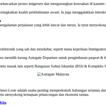
elancarkan proses imigresen dan mengurangkan kesesakan di kaunter
ningkatkan kualiti perkhidmatan awam. Ia juga menggalakkan interak
n
alaman perjalanan yang lebih lancar dan mesra. Ia turut menyokong 
 elektronik yang sah dan mendaftar, seperti mana keperluan Immigrati
rus memilih lorong Autogate Departure untuk pengimbasan pasport & b
di pintu masuk lain seperti Bangunan Sultan Iskandar (BSI) & Komplek
mor-Leste adalah usaha penting memperkukuh hubungan serantau dan
erta menyokong kemajuan pelancongan dan ekonomi rantau.
Kita