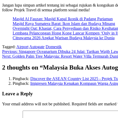
Jangan lupa simpan artikel tentang ini sebagai rujukan & kongsikan 
follow Projek Travel di semua platform sosial media!
Masjid Al Fauzan: Masjid Kapal Ikonik di Padang Pariaman
Masjid Raya Sumatera Barat: Ikon Islam dan Budaya Minang
Overnight Oat: Khasiat, Cara Penyediaan dan Risiko Kesihata
Lembaga Pelancongan Hong Kong Lancar Kempen ‘Only in 
Citrawarna 2026 Angkat Warisan Budaya Malaysia ke Dunia
Tagged:
Airport
Autogate
Domestik
Post
Previous:
Singapore Oceanarium Dibuka 24 Julai: Tarikan Wajib Law
Next:
Golden Palm Tree Malaysia: Resort Water Villa Termurah Du
navigation
2 thoughts on “
Malaysia Buka Akses Auto
Pingback:
Discover the ASEAN Country List 2025 - Projek Tr
Pingback:
Imigresen Malaysia Kenakan Kompaun Warga Asing 
Leave a Reply
Your email address will not be published.
Required fields are marked