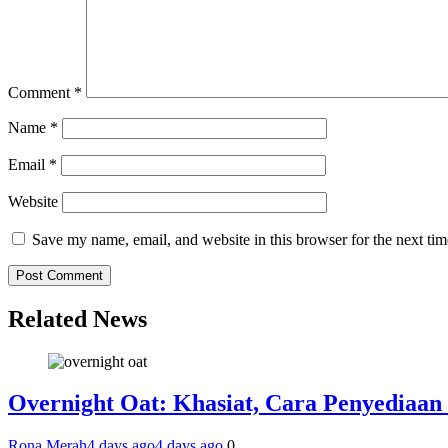
Comment
*
Name
*
Email
*
Website
Save my name, email, and website in this browser for the next ti
Related News
Overnight Oat: Khasiat, Cara Penyediaan 
Rona Merah
4 days ago
4 days ago
0