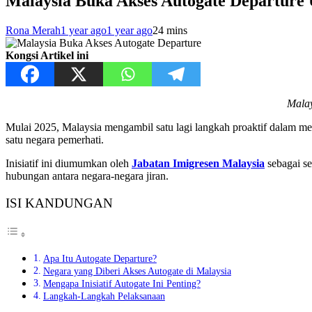
Malaysia Buka Akses Autogate Departur
Rona Merah
1 year ago
1 year ago
2
4 mins
Kongsi Artikel ini
Malay
Mulai 2025, Malaysia mengambil satu lagi langkah proaktif dalam m
satu negara pemerhati.
Inisiatif ini diumumkan oleh
Jabatan Imigresen Malaysia
sebagai s
hubungan antara negara-negara jiran.
ISI KANDUNGAN
Apa Itu Autogate Departure?
Negara yang Diberi Akses Autogate di Malaysia
Mengapa Inisiatif Autogate Ini Penting?
Langkah-Langkah Pelaksanaan