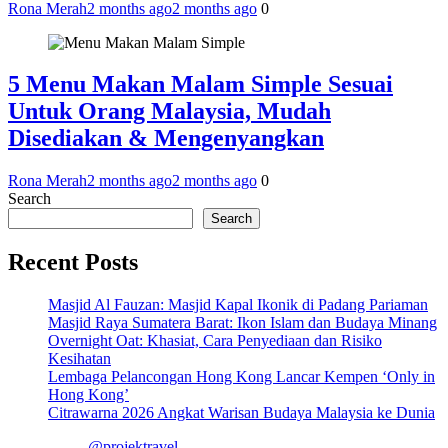
Rona Merah
2 months ago
2 months ago
0
5 Menu Makan Malam Simple Sesuai
Untuk Orang Malaysia, Mudah
Disediakan & Mengenyangkan
Rona Merah
2 months ago
2 months ago
0
Search
Search
Recent Posts
Masjid Al Fauzan: Masjid Kapal Ikonik di Padang Pariaman
Masjid Raya Sumatera Barat: Ikon Islam dan Budaya Minang
Overnight Oat: Khasiat, Cara Penyediaan dan Risiko
Kesihatan
Lembaga Pelancongan Hong Kong Lancar Kempen ‘Only in
Hong Kong’
Citrawarna 2026 Angkat Warisan Budaya Malaysia ke Dunia
@projektravel