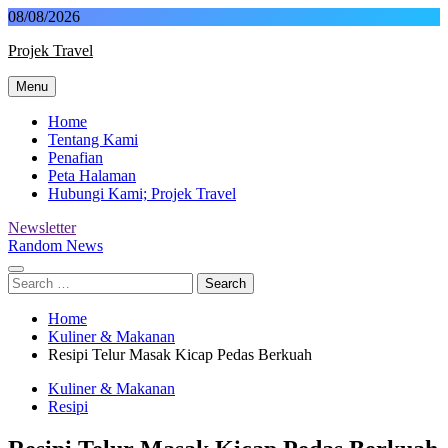
Skip
08/08/2026
to
Projek Travel
content
Menu
Malaysia Travel Portal
Home
Tentang Kami
Penafian
Peta Halaman
Hubungi Kami; Projek Travel
Newsletter
Random News
Search
for:
Home
Kuliner & Makanan
Resipi Telur Masak Kicap Pedas Berkuah
Kuliner & Makanan
Resipi