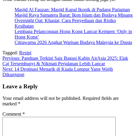
Masjid Al Fauzan: Masjid Kapal Ikonik di Padang Pariaman
Masjid Raya Sumatera Barat: Ikon Islam dan Budaya Minang
Overnight Oat: Khasiat, Cara Penyediaan dan Risiko
Kesihatan
Lembaga Pelancongan Hong Kong Lancar Kempen ‘Only in
Hong Kong’
Citrawarna 2026 Angkat Warisan Budaya Malaysia ke Dunia
Tagged:
Resipi
Post
Previous:
Panduan Terkini Saiz Bagasi Kabin AirAsia 2025: Elak
Caj Tersembunyi & Nikmati Perjalanan Lebih Lancar
navigation
Next:
14 Destinasi Menarik di Kuala Lumpur Yang Wajib
Dikunjungi
Leave a Reply
Your email address will not be published.
Required fields are
marked
*
Comment
*