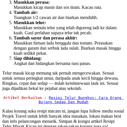
Masukkan perasa:
Masukkan kicap masin dan sos tiram. Kacau rata.
Tambah air:
Tuangkan 1/2 cawan air dan biarkan mendidih.
Masukkan telur:
Masukkan semula telur yang telah digoreng tadi ke dalam
kuah. Gaul perlahan supaya telur tak pecah.
Tambah sayur dan perasa akhir:
Masukkan hirisan lada benggala dan tomato. Perasakan
dengan garam dan serbuk lada sulah. Biarkan masak hingga
kuah sedikit pekat.
Siap dihidang:
Angkat dan hidangkan bersama nasi panas.
Telur masak kicap memang tak pernah mengecewakan. Sesuai
untuk semua peringkat umur, daripada anak kecil hingga dewasa.
Ringkas, cepat dan sedap — itulah keistimewaan lauk ini. Sesuai
juga dijadikan bekal ke pejabat atau sekolah.
Artikel Berkaitan
 : 
Resipi Telur Bungkus: Cara Orang 
Bujang Sedap Dan Mudah
Kalau korang suka resipi macam ni, jangan lupa follow media sosial
Projek Travel untuk lebih banyak idea masakan, lokasi makan best
dan info pelancongan menarik. Simpan & kongsi artikel Resipi
Telur Masak Kicap ini dengan rakan-rakan korang juga ya!