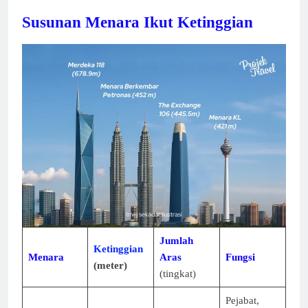
Susunan Menara Ikut Ketinggian
Jumlah
Ketinggian
Menara
Aras
Fungsi
(meter)
(tingkat)
Pejabat,