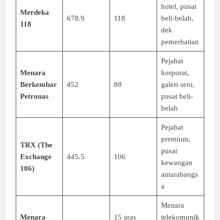
hotel, pusat
Merdeka
678.9
118
beli-belah,
118
dek
pemerhatian
Pejabat
Menara
korporat,
Berkembar
452
88
galeri seni,
Petronas
pusat beli-
belah
Pejabat
premium,
TRX (The
pusat
Exchange
445.5
106
kewangan
106)
antarabangs
a
Menara
Menara
15 aras
telekomunik