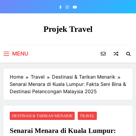
Skip
to
content
Projek Travel
Malaysia Travel Portal
MENU
Home
Travel
Destinasi & Tarikan Menarik
Senarai Menara di Kuala Lumpur: Fakta Seni Bina &
Destinasi Pelancongan Malaysia 2025
DESTINASI & TARIKAN MENARIK
TRAVEL
Senarai Menara di Kuala Lumpur: