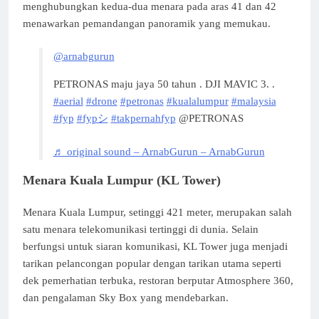
menghubungkan kedua-dua menara pada aras 41 dan 42
menawarkan pemandangan panoramik yang memukau.
@arnabgurun
PETRONAS maju jaya 50 tahun . DJI MAVIC 3. .
#aerial
#drone
#petronas
#kualalumpur
#malaysia
#fyp
#fypシ
#takpernahfyp
@PETRONAS
♬ original sound – ArnabGurun – ArnabGurun
Menara Kuala Lumpur (KL Tower)
Menara Kuala Lumpur, setinggi 421 meter, merupakan salah
satu menara telekomunikasi tertinggi di dunia. Selain
berfungsi untuk siaran komunikasi, KL Tower juga menjadi
tarikan pelancongan popular dengan tarikan utama seperti
dek pemerhatian terbuka, restoran berputar Atmosphere 360,
dan pengalaman Sky Box yang mendebarkan.