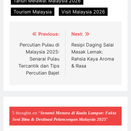
Tahun Melawat Malaysia 2026
Tourism Malaysia
Visit Malaysia 2026
Post
Previous:
Next:
navigation
Percutian Pulau di
Resipi Daging Salai
Malaysia 2025:
Masak Lemak:
Senarai Pulau
Rahsia Kaya Aroma
Tercantik dan Tips
& Rasa
Percutian Bajet
5 thoughts on “
Senarai Menara di Kuala Lumpur: Fakta
Seni Bina & Destinasi Pelancongan Malaysia 2025
”