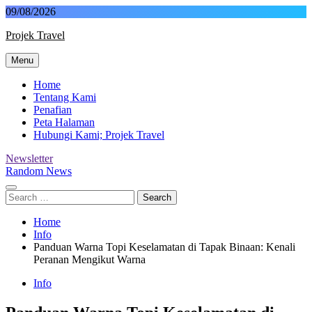
Skip
09/08/2026
to
Projek Travel
content
Menu
Malaysia Travel Portal
Home
Tentang Kami
Penafian
Peta Halaman
Hubungi Kami; Projek Travel
Newsletter
Random News
Search
for:
Home
Info
Panduan Warna Topi Keselamatan di Tapak Binaan: Kenali
Peranan Mengikut Warna
Info