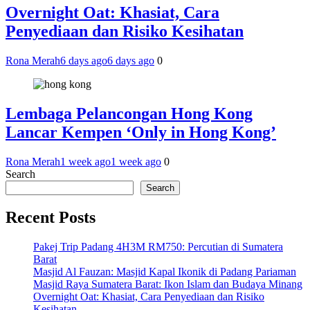
Overnight Oat: Khasiat, Cara
Penyediaan dan Risiko Kesihatan
Rona Merah
6 days ago
6 days ago
0
Lembaga Pelancongan Hong Kong
Lancar Kempen ‘Only in Hong Kong’
Rona Merah
1 week ago
1 week ago
0
Search
Search
Recent Posts
Pakej Trip Padang 4H3M RM750: Percutian di Sumatera
Barat
Masjid Al Fauzan: Masjid Kapal Ikonik di Padang Pariaman
Masjid Raya Sumatera Barat: Ikon Islam dan Budaya Minang
Overnight Oat: Khasiat, Cara Penyediaan dan Risiko
Kesihatan